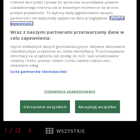
również skorzystać z prawa do sprzeciwu na podstawie prawnie
uzasadnionego interesu lub w dowolnym momencie na stronie
polityki prywatności. Te wybory będą sygnalizowane naszym
partnerom i nie będą miały wpływu na dane przeglądania.
Polityka
prywatności
Wraz z naszymi partnerami przetwarzamy dane w
celu zapewnienia:
Użycie dokładnych danych geolokalizacyjnych. Aktywne skanowanie
charakterystyki urządzenia do celów identyfikacji. Przechowywanie
informacji na urządzeniu lub dostęp do nich. Spersonalizowane
reklamy i treści, pomiar reklam i treści, badnie odbiorców i
ulepszanie usług.
Lista partnerów (dostawców)
Ustawienia zaawansowane
Odrzucenie wszystkich
Akceptuję wszystkie
1
/
12
WSZYSTKIE