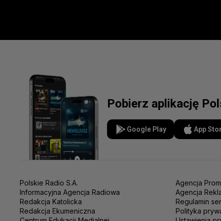
Pobierz aplikację Po
Google Play
App Sto
Polskie Radio S.A.
Agencja Prom
Informacyjna Agencja Radiowa
Agencja Rekl
Redakcja Katolicka
Regulamin se
Redakcja Ekumeniczna
Polityka pryw
Centrum Edukacji Medialnej
Ustawienia pr