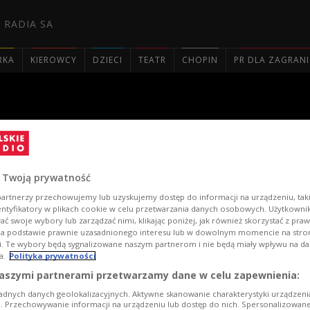
 RADIA SA
RKA
KIEROWCY
DZIECI
TEATR
CHOPIN
PR DLA ZAGRAN

 Twoją prywatność
artnerzy przechowujemy lub uzyskujemy dostęp do informacji na urządzeniu, taki
entyfikatory w plikach cookie w celu przetwarzania danych osobowych. Użytkown
ć swoje wybory lub zarządzać nimi, klikając poniżej, jak również skorzystać z pra
na podstawie prawnie uzasadnionego interesu lub w dowolnym momencie na stroni
i. Te wybory będą sygnalizowane naszym partnerom i nie będą miały wpływu na d
a.
Polityka prywatności
aszymi partnerami przetwarzamy dane w celu zapewnienia:
adnych danych geolokalizacyjnych. Aktywne skanowanie charakterystyki urządzen
ji. Przechowywanie informacji na urządzeniu lub dostęp do nich. Spersonalizowane