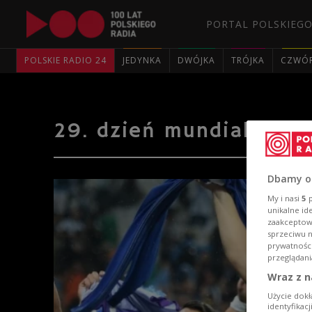
PORTAL POLSKIEGO
POLSKIE RADIO 24
JEDYNKA
DWÓJKA
TRÓJKA
CZWÓ
29. dzień mundialu
Dbamy o
My i nasi
5
p
unikalne id
zaakceptowa
sprzeciwu 
prywatnośc
przeglądani
Wraz z n
Użycie dokł
identyfikac