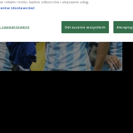
iar reklam i treści, badnie odbiorców i ulepszanie usług.
tnerów (dostawców)
a zaawansowane
Odrzucenie wszystkich
Akceptuj