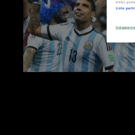
treści, pom
Lista par
Ustawieni