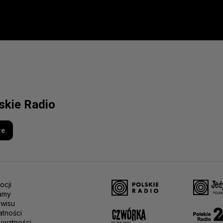
lskie Radio
re
ocji
amy
rwisu
atności
ywatności