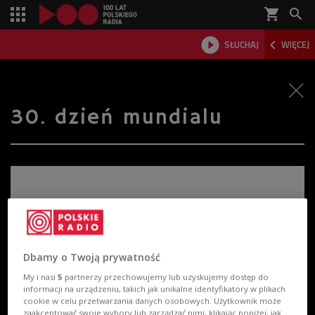
shopping_cart



SŁUCHAJ
WIĘCEJ

30. dzień mundialu
Dbamy o Twoją prywatność
My i nasi
5
partnerzy przechowujemy lub uzyskujemy dostęp do
informacji na urządzeniu, takich jak unikalne identyfikatory w plikach
cookie w celu przetwarzania danych osobowych. Użytkownik może
zaakceptować swoje wybory lub zarządzać nimi, klikając poniżej, jak