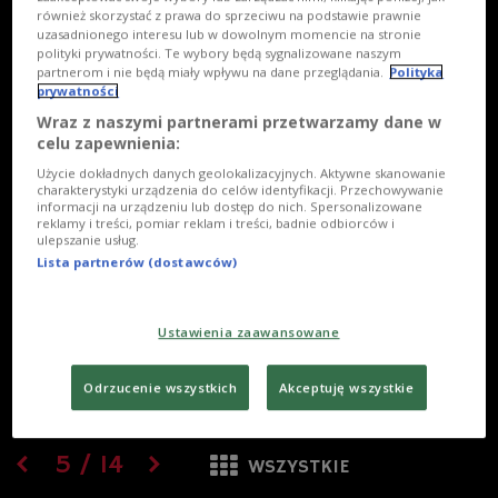
również skorzystać z prawa do sprzeciwu na podstawie prawnie
uzasadnionego interesu lub w dowolnym momencie na stronie
polityki prywatności. Te wybory będą sygnalizowane naszym
partnerom i nie będą miały wpływu na dane przeglądania.
Polityka
prywatności
Wraz z naszymi partnerami przetwarzamy dane w
celu zapewnienia:
Użycie dokładnych danych geolokalizacyjnych. Aktywne skanowanie
charakterystyki urządzenia do celów identyfikacji. Przechowywanie
informacji na urządzeniu lub dostęp do nich. Spersonalizowane
reklamy i treści, pomiar reklam i treści, badnie odbiorców i
ulepszanie usług.
Lista partnerów (dostawców)
Ustawienia zaawansowane
Odrzucenie wszystkich
Akceptuję wszystkie
5
/
14
WSZYSTKIE