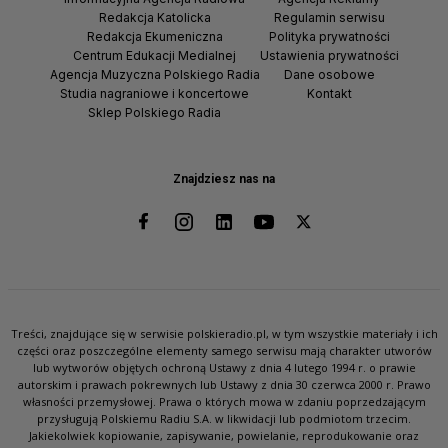
Redakcja Katolicka
Regulamin serwisu
Redakcja Ekumeniczna
Polityka prywatności
Centrum Edukacji Medialnej
Ustawienia prywatności
Agencja Muzyczna Polskiego Radia
Dane osobowe
Studia nagraniowe i koncertowe
Kontakt
Sklep Polskiego Radia
Znajdziesz nas na
Treści, znajdujące się w serwisie polskieradio.pl, w tym wszystkie materiały i ich
części oraz poszczególne elementy samego serwisu mają charakter utworów
lub wytworów objętych ochroną Ustawy z dnia 4 lutego 1994 r. o prawie
autorskim i prawach pokrewnych lub Ustawy z dnia 30 czerwca 2000 r. Prawo
własności przemysłowej. Prawa o których mowa w zdaniu poprzedzającym
przysługują Polskiemu Radiu S.A. w likwidacji lub podmiotom trzecim.
Jakiekolwiek kopiowanie, zapisywanie, powielanie, reprodukowanie oraz