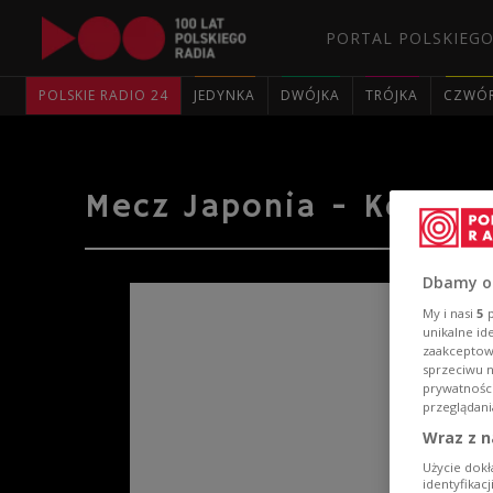
PORTAL POLSKIEGO
POLSKIE RADIO 24
JEDYNKA
DWÓJKA
TRÓJKA
CZWÓ
Mecz Japonia - Kolumb
Dbamy o
My i nasi
5
p
unikalne id
zaakceptowa
sprzeciwu 
prywatnośc
przeglądani
Wraz z n
Użycie dokł
identyfikac