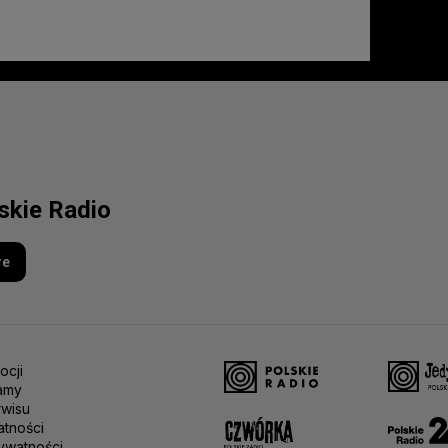
lskie Radio
re
ocji
amy
rwisu
atności
ywatności