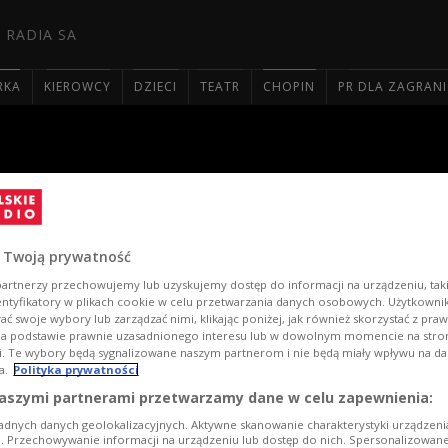
 RADIA SA
RKA
KIEROWCY
DZIECI
TEATR
CHOPIN
PR DLA ZAGRAN

ia
 Twoją prywatność
artnerzy przechowujemy lub uzyskujemy dostęp do informacji na urządzeniu, taki
entyfikatory w plikach cookie w celu przetwarzania danych osobowych. Użytkown
ć swoje wybory lub zarządzać nimi, klikając poniżej, jak również skorzystać z pra
na podstawie prawnie uzasadnionego interesu lub w dowolnym momencie na stroni
i. Te wybory będą sygnalizowane naszym partnerom i nie będą miały wpływu na d
a.
Polityka prywatności
aszymi partnerami przetwarzamy dane w celu zapewnienia:
adnych danych geolokalizacyjnych. Aktywne skanowanie charakterystyki urządzen
ji. Przechowywanie informacji na urządzeniu lub dostęp do nich. Spersonalizowane