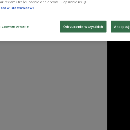
iar reklam i treści, badnie odbiorców i ulepszanie usług.
tnerów (dostawców)
a zaawansowane
Odrzucenie wszystkich
Akceptuj