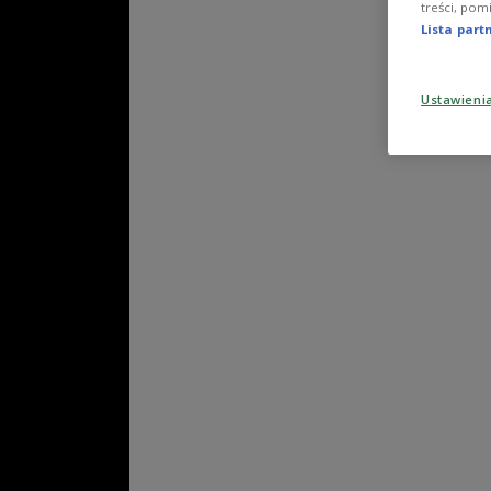
treści, pom
Lista par
Ustawieni