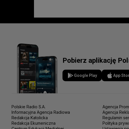
Pobierz aplikację Po
Google Play
App Sto
Polskie Radio S.A.
Agencja Prom
Informacyjna Agencja Radiowa
Agencja Rekl
Redakcja Katolicka
Regulamin se
Redakcja Ekumeniczna
Polityka pryw
Centrum Edukacji Medialnej
Ustawienia pr