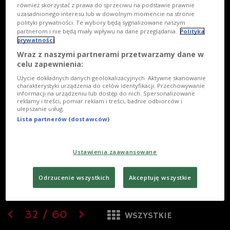
również skorzystać z prawa do sprzeciwu na podstawie prawnie
uzasadnionego interesu lub w dowolnym momencie na stronie
polityki prywatności. Te wybory będą sygnalizowane naszym
partnerom i nie będą miały wpływu na dane przeglądania.
Polityka
prywatności
Wraz z naszymi partnerami przetwarzamy dane w
celu zapewnienia:
Użycie dokładnych danych geolokalizacyjnych. Aktywne skanowanie
charakterystyki urządzenia do celów identyfikacji. Przechowywanie
informacji na urządzeniu lub dostęp do nich. Spersonalizowane
reklamy i treści, pomiar reklam i treści, badnie odbiorców i
ulepszanie usług.
Lista partnerów (dostawców)
Ustawienia zaawansowane
Odrzucenie wszystkich
Akceptuję wszystkie
32
/
60
WSZYSTKIE