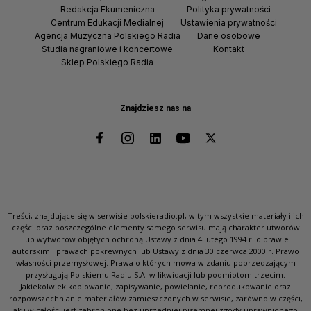
Redakcja Ekumeniczna
Polityka prywatności
Centrum Edukacji Medialnej
Ustawienia prywatności
Agencja Muzyczna Polskiego Radia
Dane osobowe
Studia nagraniowe i koncertowe
Kontakt
Sklep Polskiego Radia
Znajdziesz nas na
Treści, znajdujące się w serwisie polskieradio.pl, w tym wszystkie materiały i ich
części oraz poszczególne elementy samego serwisu mają charakter utworów
lub wytworów objętych ochroną Ustawy z dnia 4 lutego 1994 r. o prawie
autorskim i prawach pokrewnych lub Ustawy z dnia 30 czerwca 2000 r. Prawo
własności przemysłowej. Prawa o których mowa w zdaniu poprzedzającym
przysługują Polskiemu Radiu S.A. w likwidacji lub podmiotom trzecim.
Jakiekolwiek kopiowanie, zapisywanie, powielanie, reprodukowanie oraz
rozpowszechnianie materiałów zamieszczonych w serwisie, zarówno w części,
jak i w całości jest zabronione bez uprzedniej pisemnej zgody uprawnionego.