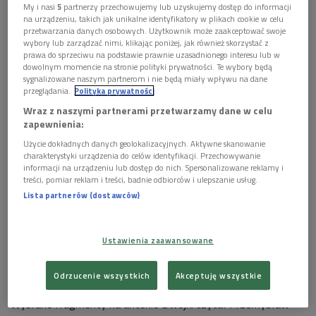
My i nasi
5
partnerzy przechowujemy lub uzyskujemy dostęp do informacji
Matar, który kreśli opowieść o emigracji, lojalności i
na urządzeniu, takich jak unikalne identyfikatory w plikach cookie w celu
przyjaźni, prowadząc czytelnika od lat
przetwarzania danych osobowych. Użytkownik może zaakceptować swoje
siedemdziesiątych XX wieku aż po czasy Arabskiej
wybory lub zarządzać nimi, klikając poniżej, jak również skorzystać z
prawa do sprzeciwu na podstawie prawnie uzasadnionego interesu lub w
Wiosny.
dowolnym momencie na stronie polityki prywatności. Te wybory będą
sygnalizowane naszym partnerom i nie będą miały wpływu na dane
przeglądania.
Polityka prywatności
Wraz z naszymi partnerami przetwarzamy dane w celu
zapewnienia:
Użycie dokładnych danych geolokalizacyjnych. Aktywne skanowanie
charakterystyki urządzenia do celów identyfikacji. Przechowywanie
informacji na urządzeniu lub dostęp do nich. Spersonalizowane reklamy i
treści, pomiar reklam i treści, badnie odbiorców i ulepszanie usług.
Lista partnerów (dostawców)
Ustawienia zaawansowane
Wybrane fragmenty powieści "Moi przyjaciele" na antenie Dwójki czyta
Przemysław Stippa
Foto: Polskie Radio/ Cezary Piwowarski
Odrzucenie wszystkich
Akceptuję wszystkie
Wybrane fragmenty na antenie Dwójki czytał
Przemysław