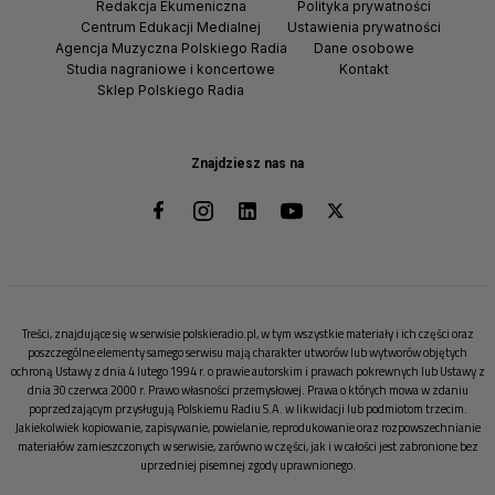
Redakcja Ekumeniczna
Polityka prywatności
Centrum Edukacji Medialnej
Ustawienia prywatności
Agencja Muzyczna Polskiego Radia
Dane osobowe
Studia nagraniowe i koncertowe
Kontakt
Sklep Polskiego Radia
Znajdziesz nas na
Treści, znajdujące się w serwisie polskieradio.pl, w tym wszystkie materiały i ich części oraz
poszczególne elementy samego serwisu mają charakter utworów lub wytworów objętych
ochroną Ustawy z dnia 4 lutego 1994 r. o prawie autorskim i prawach pokrewnych lub Ustawy z
dnia 30 czerwca 2000 r. Prawo własności przemysłowej. Prawa o których mowa w zdaniu
poprzedzającym przysługują Polskiemu Radiu S.A. w likwidacji lub podmiotom trzecim.
Jakiekolwiek kopiowanie, zapisywanie, powielanie, reprodukowanie oraz rozpowszechnianie
materiałów zamieszczonych w serwisie, zarówno w części, jak i w całości jest zabronione bez
uprzedniej pisemnej zgody uprawnionego.