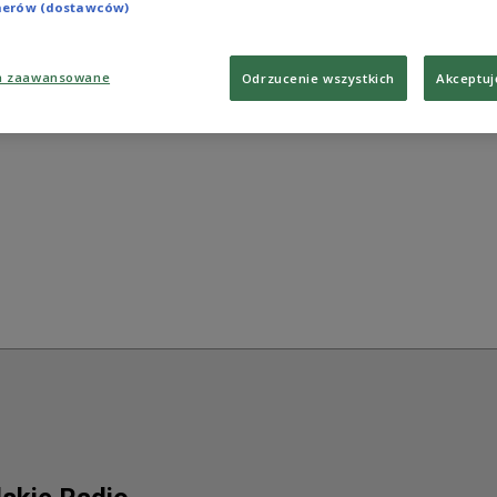
tnerów (dostawców)
a zaawansowane
Odrzucenie wszystkich
Akceptuj