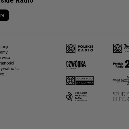
lskie Radio
ore
ocji
lamy
rwisu
watności
rywatności
we