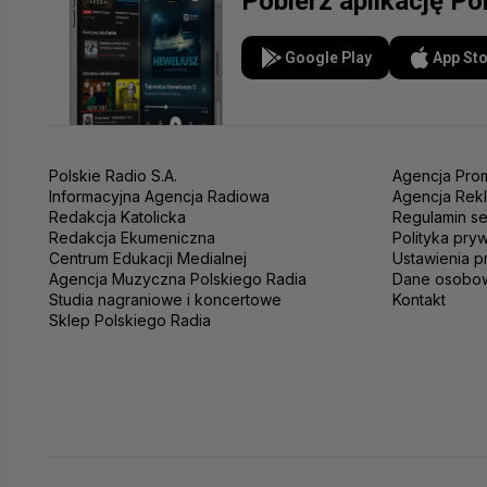
Pobierz aplikację Po
Google Play
App St
Polskie Radio S.A.
Agencja Prom
Informacyjna Agencja Radiowa
Agencja Rek
Redakcja Katolicka
Regulamin se
Redakcja Ekumeniczna
Polityka pry
Centrum Edukacji Medialnej
Ustawienia p
Agencja Muzyczna Polskiego Radia
Dane osobo
Studia nagraniowe i koncertowe
Kontakt
Sklep Polskiego Radia