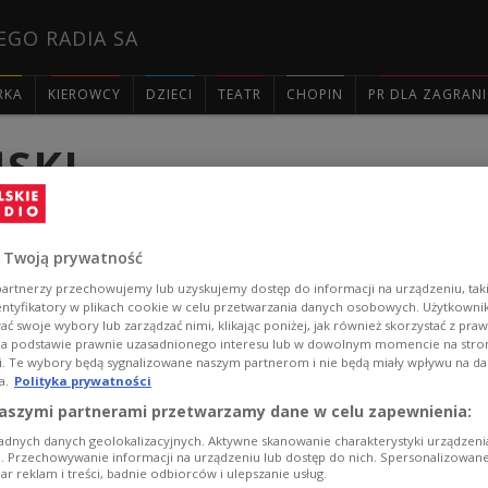
EGO RADIA SA
RKA
KIEROWCY
DZIECI
TEATR
CHOPIN
PR DLA ZAGRAN
SKI

 Twoją prywatność
BOLEM POLSKIEJ ROZGŁOŚNI STAŁ SIĘ 
artnerzy przechowujemy lub uzyskujemy dostęp do informacji na urządzeniu, taki
entyfikatory w plikach cookie w celu przetwarzania danych osobowych. Użytkown
ADEUSZEM ŻENCZYKOWSKIM I KAROLE
ć swoje wybory lub zarządzać nimi, klikając poniżej, jak również skorzystać z pra
na podstawie prawnie uzasadnionego interesu lub w dowolnym momencie na stroni
i. Te wybory będą sygnalizowane naszym partnerom i nie będą miały wpływu na d
a.
Polityka prywatności
aszymi partnerami przetwarzamy dane w celu zapewnienia:
adnych danych geolokalizacyjnych. Aktywne skanowanie charakterystyki urządzen
ji. Przechowywanie informacji na urządzeniu lub dostęp do nich. Spersonalizowane
iar reklam i treści, badnie odbiorców i ulepszanie usług.