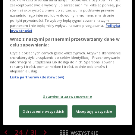
zaakceptować swoje wybory lub zarządzać nimi, klikając poniżej, jak
również skorzystać z prawa do sprzeciwu na podstawie prawnie
uzasadnionego interesu lub w dowolnym momencie na stronie
polityki prywatności. Te wybory będą sygnalizowane naszym
partnerom i nie będą miały wpływu na dane przeglądania.
Polityka
prywatności
Wraz z naszymi partnerami przetwarzamy dane w
celu zapewnienia:
Użycie dokładnych danych geolokalizacyjnych. Aktywne skanowanie
charakterystyki urządzenia do celów identyfikacji. Przechowywanie
informacji na urządzeniu lub dostęp do nich. Spersonalizowane
reklamy i treści, pomiar reklam i treści, badnie odbiorców i
ulepszanie usług.
Lista partnerów (dostawców)
Ustawienia zaawansowane
Odrzucenie wszystkich
Akceptuję wszystkie
24
/
31
WSZYSTKIE