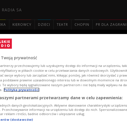
 RADIA SA
RKA
KIEROWCY
DZIECI
TEATR
CHOPIN
PR DLA ZAGRAN

 Twoją prywatność
artnerzy przechowujemy lub uzyskujemy dostęp do informacji na urządzeniu, taki
entyfikatory w plikach cookie w celu przetwarzania danych osobowych. Użytkown
lskie Radio
ć swoje wybory lub zarządzać nimi, klikając poniżej, jak również skorzystać z pra
na podstawie prawnie uzasadnionego interesu lub w dowolnym momencie na stroni
i. Te wybory będą sygnalizowane naszym partnerom i nie będą miały wpływu na d
re
a.
Polityka prywatności
aszymi partnerami przetwarzamy dane w celu zapewnienia:
adnych danych geolokalizacyjnych. Aktywne skanowanie charakterystyki urządzen
ji. Przechowywanie informacji na urządzeniu lub dostęp do nich. Spersonalizowane
iar reklam i treści, badnie odbiorców i ulepszanie usług.
tnerów (dostawców)
ocji
amy