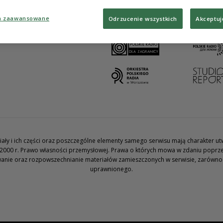
rwisu
atności
a zaawansowane
Odrzucenie wszystkich
Akceptuj
ywatności
we
teriały i ich części oraz poszczególne elementy samego serwisu mają charakter 
2000 r. Prawo własności przemysłowej. Prawa o których mowa w zdaniu poprze
wanie oraz rozpowszechnianie materiałów zamieszczonych w serwisie, zarówno w 
uprawnionego.