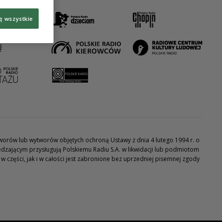
ę wszystkie
utworów lub wytworów objętych ochroną Ustawy z dnia 4 lutego 1994 r. o
dzającym przysługują Polskiemu Radiu S.A. w likwidacji lub podmiotom
części, jak i w całości jest zabronione bez uprzedniej pisemnej zgody