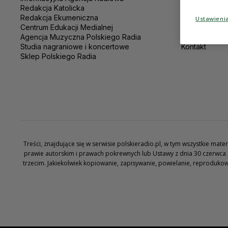
Redakcja Katolicka
Regulamin se
Redakcja Ekumeniczna
Polityka pryw
Ustawieni
Centrum Edukacji Medialnej
Ustawienia pr
Agencja Muzyczna Polskiego Radia
Dane osobo
Studia nagraniowe i koncertowe
Kontakt
Sklep Polskiego Radia
Treści, znajdujące się w serwisie polskieradio.pl, w tym wszystkie ma
prawie autorskim i prawach pokrewnych lub Ustawy z dnia 30 czerwca 
trzecim. Jakiekolwiek kopiowanie, zapisywanie, powielanie, reproduko