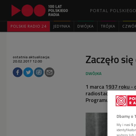
PORTAL POLSKIEGO
POLSKIE RADIO 24
JEDYNKA
DWÓJKA
TRÓJKA
CZWÓ
Zaczęło się
ostatnia aktualizacja:
20.02.2017 12:00
1 marca 1937 roku - 
radiostacja Warszawa
Programu 2 Polskiego
Dbamy o 
My i nasi
5
p
identyfikat
wybory lub z