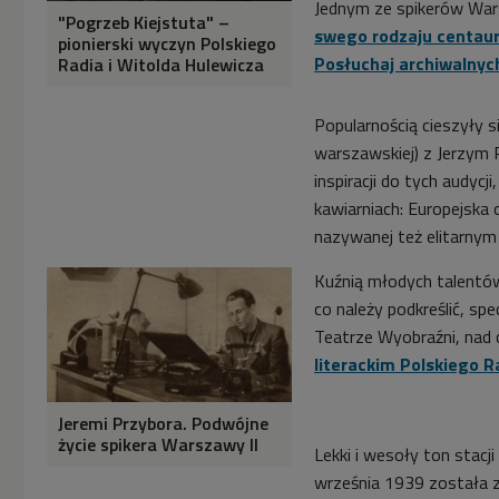
Jednym ze spikerów Wars
"Pogrzeb Kiejstuta" –
swego rodzaju centaur - 
pionierski wyczyn Polskiego
Posłuchaj archiwalny
Radia i Witolda Hulewicza
Popularnością cieszyły s
warszawskiej) z Jerzym 
inspiracji do tych audycj
kawiarniach: Europejska 
nazywanej też elitarnym
Kuźnią młodych talentów 
co należy podkreślić, s
Teatrze Wyobraźni, nad
literackim Polskiego 
Jeremi Przybora. Podwójne
życie spikera Warszawy II
Lekki i wesoły ton stacj
września 1939 została zn