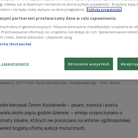
go interesu lub w dowolnym momencie na stronie polityki prywatności. Te wybory będą 
nerom i nie będą miały wpływu na dane przeglądania.
Polityka prywatności
szymi partnerami przetwarzamy dane w celu zapewnienia:
dnych danych geolokalizacyjnych. Aktywne skanowanie charakterystyki urządzenia do ce
i. Przechowywanie informacji na urządzeniu lub dostęp do nich. Spersonalizowane reklamy 
m i treści, badnie odbiorców i ulepszanie usług.
nerów (dostawców)
a zaawansowane
Odrzucenie wszystkich
Akceptuj
arszawa II, 1937/1939. Spuścizna Macieja J. Kwiatkowskiego
Foto: Antoni
śni kierował Zenon Kosidowski – pisarz, eseista i poeta.
ała około pięciu godzin dziennie – emisje rozpoczynano o
maty lokalne, których nie poruszano na antenie ogólnopolskiej.
wnież bogatą ofertę audycji muzycznych.