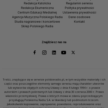
Redakcja Katolicka
Regulamin serwisu
Redakcja Ekumeniczna
Polityka prywatności
Centrum Edukacji Medialnej
Ustawienia prywatności
Agencja Muzyczna Polskiego Radia
Dane osobowe
Studia nagraniowe i koncertowe
Kontakt
Sklep Polskiego Radia
Znajdziesz nas na
Treści, znajdujące się w serwisie polskieradio.pl, w tym wszystkie materiały i ich
części oraz poszczególne elementy samego serwisu mają charakter utworów
lub wytworów objętych ochroną Ustawy z dnia 4 lutego 1994 r. o prawie
autorskim i prawach pokrewnych lub Ustawy z dnia 30 czerwca 2000 r. Prawo
własności przemysłowej. Prawa o których mowa w zdaniu poprzedzającym
przysługują Polskiemu Radiu S.A. w likwidacji lub podmiotom trzecim.
Jakiekolwiek kopiowanie, zapisywanie, powielanie, reprodukowanie oraz