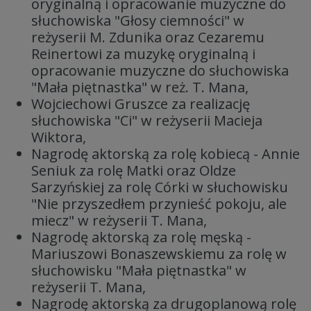
oryginalną i opracowanie muzyczne do
słuchowiska "Głosy ciemności" w
reżyserii M. Zdunika oraz Cezaremu
Reinertowi za muzykę oryginalną i
opracowanie muzyczne do słuchowiska
"Mała piętnastka" w reż. T. Mana,
Wojciechowi Gruszce za realizację
słuchowiska "Ci" w reżyserii Macieja
Wiktora,
Nagrodę aktorską za rolę kobiecą - Annie
Seniuk za rolę Matki oraz Oldze
Sarzyńskiej za rolę Córki w słuchowisku
"Nie przyszedłem przynieść pokoju, ale
miecz" w reżyserii T. Mana,
Nagrodę aktorską za rolę męską -
Mariuszowi Bonaszewskiemu za rolę w
słuchowisku "Mała piętnastka" w
reżyserii T. Mana,
Nagrodę aktorską za drugoplanową rolę