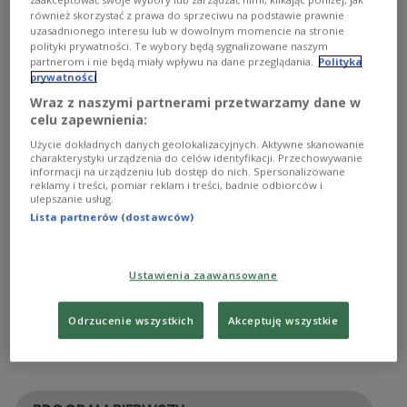
zaakceptować swoje wybory lub zarządzać nimi, klikając poniżej, jak
Joanna Szczepkowska i Adam Ferency.
również skorzystać z prawa do sprzeciwu na podstawie prawnie
uzasadnionego interesu lub w dowolnym momencie na stronie
polityki prywatności. Te wybory będą sygnalizowane naszym
partnerom i nie będą miały wpływu na dane przeglądania.
Polityka
prywatności
Wraz z naszymi partnerami przetwarzamy dane w
celu zapewnienia:
Użycie dokładnych danych geolokalizacyjnych. Aktywne skanowanie
charakterystyki urządzenia do celów identyfikacji. Przechowywanie
informacji na urządzeniu lub dostęp do nich. Spersonalizowane
reklamy i treści, pomiar reklam i treści, badnie odbiorców i
ulepszanie usług.
Lista partnerów (dostawców)
KONKURS SŁUCHOWISK DLA DOROSŁYCH
Ustawienia zaawansowane
Odrzucenie wszystkich
Akceptuję wszystkie