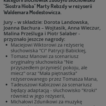
MISTRZOWIE
"Siostra Hioba" Marty Rebzdy w reżyserii
Waldemara Modestowicza.
MATYSIAKOWIE
Jury – w składzie: Dorota Landowska,
Joanna Bachura – Wojtasik, Anna Wieczur,
W JEZIORANACH
Malina Prześluga i Piotr Salaber -
przyznało jeszcze nagrody:
Maciejowi Wiktorowi za reżyserię
słuchowiska "Ci" Patrycji Babickiej,
Tomasz Manowi za scenariusz
oryginalny słuchowiska "Nie
przyszedłem przynieść pokoju, ale
miecz" oraz "Mała piętnastka"
reżyserowanego przez Tomasza Mana,
Tadeuszowi Kabiczowi za scenariusz
będący adaptacją - słuchowisko "Kroki"
również w jego reżyserii,
Michałowi Zdunikowi za muzykę