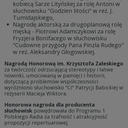
kobiecą Sarze Lityńskej za rolę Antoni w
słuchowisku "Godzien litości" w reż. J.
Tumidajskiego,
Nagrodę aktorską za drugoplanową rolę
męską - Piotrowi Adamczykowi za rolę
Fryzjera Bonifacego w słuchowisku
"Cudowne przygody Pana Pinzla Rudego"
w reż. Aleksandry Głogowskiej.
Nagrodą Honorową im. Krzysztofa Zaleskiego
za twórczość odrzucającą stereotypy i łatwe
nowinki, umocowaną w pamięci i historii,
dotyczącą problemów współczesności
wyróżniono słuchowisko "Ci" Patrycji Babickiej w
reżyserii Macieja Wiktora.
Honorowa nagroda dla producenta
słuchowisk
powędrowała do Programu 1
Polskiego Radia za trafność i atrakcyjność
propozycji repertuarowej.