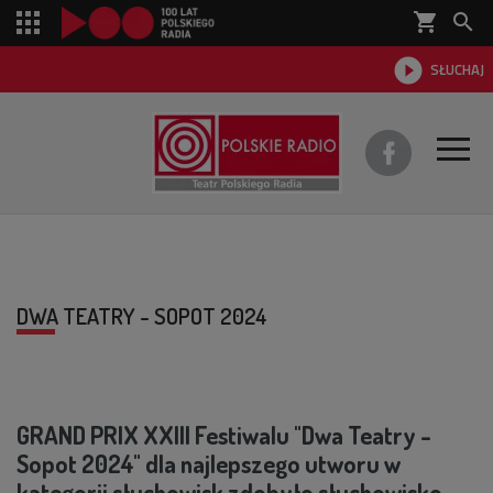
shopping_cart


SŁUCHAJ

O TEATRZE
REPERTUAR
DWA TEATRY - SOPOT 2024
SŁUCHOWISKA
AKTUALNOŚCI
GRAND PRIX XXIII Festiwalu "Dwa Teatry -
DWA TEATRY 2026
Sopot 2024" dla najlepszego utworu w
kategorii słuchowisk zdobyło słuchowisko