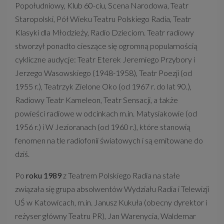
Popołudniowy, Klub 60-ciu, Scena Narodowa, Teatr
Staropolski, Pół Wieku Teatru Polskiego Radia, Teatr
Klasyki dla Młodzieży, Radio Dzieciom. Teatr radiowy
stworzył ponadto cieszące się ogromną popularnością
cykliczne audycje: Teatr Eterek Jeremiego Przybory i
Jerzego Wasowskiego (1948-1958), Teatr Poezji (od
1955 r.), Teatrzyk Zielone Oko (od 1967 r. do lat 90.),
Radiowy Teatr Kameleon, Teatr Sensacji, a także
powieści radiowe w odcinkach m.in. Matysiakowie (od
1956 r.) i W Jezioranach (od 1960 r.), które stanowią
fenomen na tle radiofonii światowych i są emitowane do
dziś.
Po
roku 1989
z Teatrem Polskiego Radia na stałe
związała się grupa absolwentów Wydziału Radia i Telewizji
UŚ w Katowicach, m.in. Janusz Kukuła (obecny dyrektor i
reżyser główny Teatru PR), Jan Warenycia, Waldemar