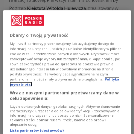
Pogrzeb
Kiejstuta Witolda Hulewicza
, zrealizowany w
rozgłośni Polskiego Radia w Wilnie, w maju 1928 roku.
Właśnie z rozgłośni wileńskiej wyszło wielu wybitnych
twórców radiowych, których niezłomna postawa,
Dbamy o Twoją prywatność
charakter i osobowość, a przede wszystkim perfekcyjne
My i nasi
5
partnerzy przechowujemy lub uzyskujemy dostęp do
opanowanie warsztatu, ukształtowały profil radiowej
informacji na urządzeniu, takich jak unikalne identyfikatory w plikach
cookie w celu przetwarzania danych osobowych. Użytkownik może
sceny i znacząco wpłynęły na kształt radia artystycznego
zaakceptować swoje wybory lub zarządzać nimi, klikając poniżej, jak
również po wojnie. Wśród nich byli: Antoni Bohdziewicz,
również skorzystać z prawa do sprzeciwu na podstawie prawnie
uzasadnionego interesu lub w dowolnym momencie na stronie
Tadeusz Byrski, Zbigniew Kopalko, Tadeusz Łopalewski, a
polityki prywatności. Te wybory będą sygnalizowane naszym
partnerom i nie będą miały wpływu na dane przeglądania.
Polityka
nade wszystko pierwszy artysta radiowej sceny, pisarz,
prywatności
tłumacz i wydawca Witold Hulewicz (w tym roku
Wraz z naszymi partnerami przetwarzamy dane w
przypada 120. rocznica jego urodzin). To Hulewicz
celu zapewnienia:
rozpropagował, użyte po raz pierwszy w 1933 roku w
Użycie dokładnych danych geolokalizacyjnych. Aktywne skanowanie
charakterystyki urządzenia do celów identyfikacji. Przechowywanie
artykule Zdzisława Marynowskiego (kierownika
informacji na urządzeniu lub dostęp do nich. Spersonalizowane
reklamy i treści, pomiar reklam i treści, badnie odbiorców i
literackiego Polskiego Radia) określenie teatr wyobraźni.
ulepszanie usług.
Lista partnerów (dostawców)