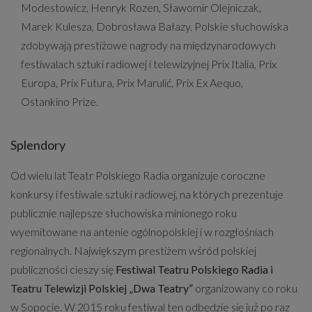
Modestowicz, Henryk Rozen, Sławomir Olejniczak,
Marek Kulesza, Dobrosława Bałazy. Polskie słuchowiska
zdobywają prestiżowe nagrody na międzynarodowych
festiwalach sztuki radiowej i telewizyjnej Prix Italia, Prix
Europa, Prix Futura, Prix Marulić, Prix Ex Aequo,
Ostankino Prize.
Splendory
Od wielu lat Teatr Polskiego Radia organizuje coroczne
konkursy i festiwale sztuki radiowej, na których prezentuje
publicznie najlepsze słuchowiska minionego roku
wyemitowane na antenie ogólnopolskiej i w rozgłośniach
regionalnych. Największym prestiżem wśród polskiej
publiczności cieszy się
Festiwal Teatru Polskiego Radia i
Teatru Telewizji Polskiej „Dwa Teatry”
organizowany co roku
w Sopocie. W 2015 roku festiwal ten odbędzie się już po raz