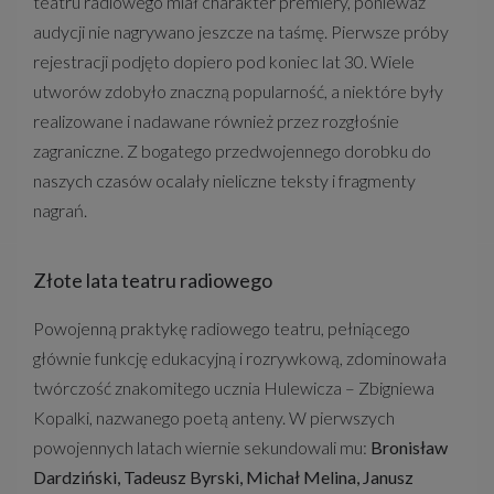
teatru radiowego miał charakter premiery, ponieważ
audycji nie nagrywano jeszcze na taśmę. Pierwsze próby
rejestracji podjęto dopiero pod koniec lat 30. Wiele
utworów zdobyło znaczną popularność, a niektóre były
realizowane i nadawane również przez rozgłośnie
zagraniczne. Z bogatego przedwojennego dorobku do
naszych czasów ocalały nieliczne teksty i fragmenty
nagrań.
Złote lata teatru radiowego
Powojenną praktykę radiowego teatru, pełniącego
głównie funkcję edukacyjną i rozrywkową, zdominowała
twórczość znakomitego ucznia Hulewicza – Zbigniewa
Kopalki, nazwanego poetą anteny. W pierwszych
powojennych latach wiernie sekundowali mu:
Bronisław
Dardziński, Tadeusz Byrski, Michał Melina, Janusz