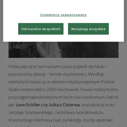
Ustawienia zaawansowane
Odrzucenie wszystkich
Akceptuję wszystkie
Mniej więcej w tym samym czasie pojawił się także –
powszechny dzisiaj – termin słuchowisko. Według
niektórych badaczy w okresie międzywojennym Polskie
Radio nadało blisko 2500 słuchowisk. Nowy rodzaj teatru
przyciągał najwybitniejszych twórców scenicznych, takich
jak:
Leon Schiller czy Juliusz Osterwa
, oraz pisarzy, m.in.:
Jerzego Szaniawskiego, Jarosława Iwaszkiewicza,
Konstantego Ildefonsa Gałczyńskiego. Każdy spektakl