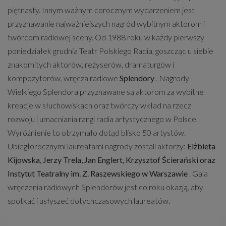
piętnasty. Innym ważnym corocznym wydarzeniem jest
przyznawanie najważniejszych nagród wybitnym aktorom i
twórcom radiowej sceny. Od 1988 roku w każdy pierwszy
poniedziałek grudnia Teatr Polskiego Radia, goszcząc u siebie
znakomitych aktorów, reżyserów, dramaturgów i
kompozytorów, wręcza radiowe
Splendory
. Nagrody
Wielkiego Splendora przyznawane są aktorom za wybitne
kreacje w słuchowiskach oraz twórczy wkład na rzecz
rozwoju i umacniania rangi radia artystycznego w Polsce.
Wyróżnienie to otrzymało dotąd blisko 50 artystów.
Ubiegłorocznymi laureatami nagrody zostali aktorzy:
Elżbieta
Kijowska, Jerzy Trela, Jan Englert, Krzysztof Ścierański oraz
Instytut Teatralny im. Z. Raszewskiego w Warszawie
. Gala
wręczenia radiowych Splendorów jest co roku okazją, aby
spotkać i usłyszeć dotychczasowych laureatów.