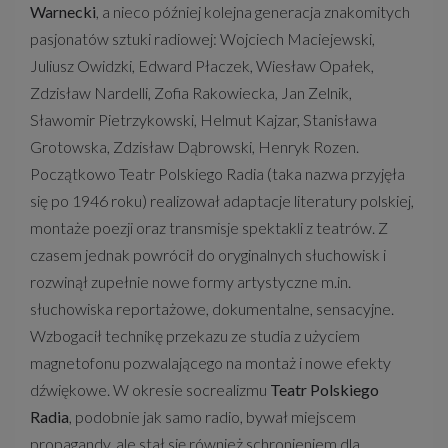
Warnecki
, a nieco później kolejna generacja znakomitych
pasjonatów sztuki radiowej: Wojciech Maciejewski,
Juliusz Owidzki, Edward Płaczek, Wiesław Opałek,
Zdzisław Nardelli, Zofia Rakowiecka, Jan Zelnik,
Sławomir Pietrzykowski, Helmut Kajzar, Stanisława
Grotowska, Zdzisław Dąbrowski, Henryk Rozen.
Początkowo Teatr Polskiego Radia (taka nazwa przyjęła
się po 1946 roku) realizował adaptacje literatury polskiej,
montaże poezji oraz transmisje spektakli z teatrów. Z
czasem jednak powrócił do oryginalnych słuchowisk i
rozwinął zupełnie nowe formy artystyczne m.in.
słuchowiska reportażowe, dokumentalne, sensacyjne.
Wzbogacił technikę przekazu ze studia z użyciem
magnetofonu pozwalającego na montaż i nowe efekty
dźwiękowe. W okresie socrealizmu
Teatr Polskiego
Radia
, podobnie jak samo radio, bywał miejscem
propagandy, ale stał się również schronieniem dla