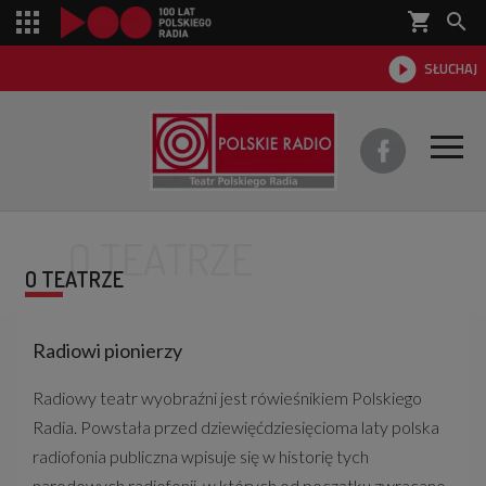
shopping_cart


SŁUCHAJ

O TEATRZE
O TEATRZE
O TEATRZE
REPERTUAR
SŁUCHOWISKA
Radiowi pionierzy
AKTUALNOŚCI
Radiowy teatr wyobraźni jest rówieśnikiem Polskiego
Radia. Powstała przed dziewięćdziesięcioma laty polska
DWA TEATRY 2026
radiofonia publiczna wpisuje się w historię tych
narodowych radiofonii, w których od początku zwracano