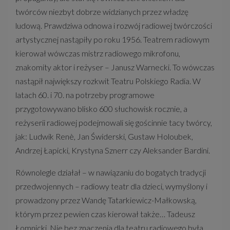
twórców niezbyt dobrze widzianych przez władzę
ludową. Prawdziwa odnowa i rozwój radiowej twórczości
artystycznej nastąpiły po roku 1956. Teatrem radiowym
kierował wówczas mistrz radiowego mikrofonu,
znakomity aktor i reżyser – Janusz Warnecki. To wówczas
nastąpił największy rozkwit Teatru Polskiego Radia. W
latach 60. i 70. na potrzeby programowe
przygotowywano blisko 600 słuchowisk rocznie, a
reżyserii radiowej podejmowali się gościnnie tacy twórcy,
jak: Ludwik Renè, Jan Świderski, Gustaw Holoubek,
Andrzej Łapicki, Krystyna Sznerr czy Aleksander Bardini.
Równolegle działał – w nawiązaniu do bogatych tradycji
przedwojennych – radiowy teatr dla dzieci, wymyślony i
prowadzony przez Wandę Tatarkiewicz-Małkowską,
którym przez pewien czas kierował także… Tadeusz
Łomnicki. Nie bez znaczenia dla teatru radiowego była