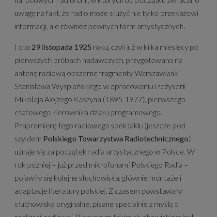
MISTRZOWIE
uwagę na fakt, że radio może służyć nie tylko przekazowi
informacji, ale również pewnych form artystycznych.
MATYSIAKOWIE
I oto
29 listopada 1925
roku, czyli już w kilka miesięcy po
W JEZIORANACH
pierwszych próbach nadawczych, przygotowano na
antenę radiową obszerne fragmenty Warszawianki
Stanisława Wyspiańskiego w opracowaniu i reżyserii
Mikołaja Alojzego Kaszyna (1895-1977), pierwszego
etatowego kierownika działu programowego.
Prapremierę tego radiowego spektaklu (jeszcze pod
szyldem
Polskiego Towarzystwa Radiotechnicznego
)
uznaje się za początek radia artystycznego w Polsce. W
rok później – już przed mikrofonami Polskiego Radia –
pojawiły się kolejne słuchowiska, głównie montaże i
adaptacje literatury polskiej. Z czasem powstawały
słuchowiska oryginalne, pisane specjalnie z myślą o
realizacji radiowej. Pierwszym takim słuchowiskiem był