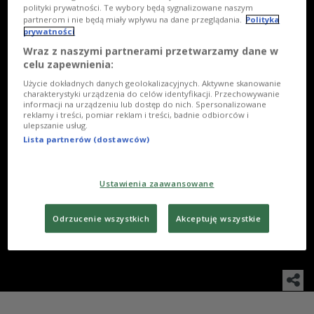
polityki prywatności. Te wybory będą sygnalizowane naszym
partnerom i nie będą miały wpływu na dane przeglądania.
Polityka
prywatności
Wraz z naszymi partnerami przetwarzamy dane w
celu zapewnienia:
Użycie dokładnych danych geolokalizacyjnych. Aktywne skanowanie
charakterystyki urządzenia do celów identyfikacji. Przechowywanie
1
/
14
WSZYSTKIE
informacji na urządzeniu lub dostęp do nich. Spersonalizowane
reklamy i treści, pomiar reklam i treści, badnie odbiorców i
ulepszanie usług.
Lista partnerów (dostawców)
Irmina Liszkowska, Magdalena Perda, Piotr
Skotnicki, Monika Obara, Remigiusz Jankowski,
Ustawienia zaawansowane
Karolina Michalik, Piotr Adamczyk, Marta Lipińska,
Arkadiusz Janiczek, Henryk Talar
Odrzucenie wszystkich
Akceptuję wszystkie
Foto: Piotr Podlewski/PR