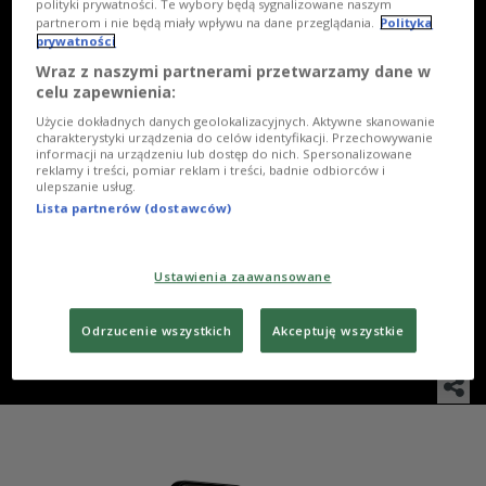
polityki prywatności. Te wybory będą sygnalizowane naszym
partnerom i nie będą miały wpływu na dane przeglądania.
Polityka
prywatności
Wraz z naszymi partnerami przetwarzamy dane w
celu zapewnienia:
Użycie dokładnych danych geolokalizacyjnych. Aktywne skanowanie
charakterystyki urządzenia do celów identyfikacji. Przechowywanie
informacji na urządzeniu lub dostęp do nich. Spersonalizowane
reklamy i treści, pomiar reklam i treści, badnie odbiorców i
5
/
20
WSZYSTKIE
ulepszanie usług.
Lista partnerów (dostawców)
Mariusz Bonaszewski
Ustawienia zaawansowane
Foto: Piotr Podlewski
Odrzucenie wszystkich
Akceptuję wszystkie