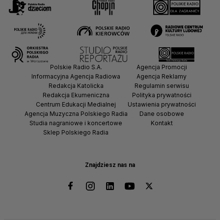
Polskie Radio S.A.
Agencja Promocji
Informacyjna Agencja Radiowa
Agencja Reklamy
Redakcja Katolicka
Regulamin serwisu
Redakcja Ekumeniczna
Polityka prywatności
Centrum Edukacji Medialnej
Ustawienia prywatności
Agencja Muzyczna Polskiego Radia
Dane osobowe
Studia nagraniowe i koncertowe
Kontakt
Sklep Polskiego Radia
Znajdziesz nas na