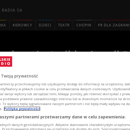
 RADIA SA
RKA
KIEROWCY
DZIECI
TEATR
CHOPIN
PR DLA ZAGRAN

ygi w adaptacji i reżyserii 
 Twoją prywatność
artnerzy przechowujemy lub uzyskujemy dostęp do informacji na urządzeniu, taki
entyfikatory w plikach cookie w celu przetwarzania danych osobowych. Użytkown
ć swoje wybory lub zarządzać nimi, klikając poniżej, jak również skorzystać z pra
na podstawie prawnie uzasadnionego interesu lub w dowolnym momencie na stroni
i. Te wybory będą sygnalizowane naszym partnerom i nie będą miały wpływu na d
a.
Polityka prywatności
aszymi partnerami przetwarzamy dane w celu zapewnienia:
adnych danych geolokalizacyjnych. Aktywne skanowanie charakterystyki urządzen
ji. Przechowywanie informacji na urządzeniu lub dostęp do nich. Spersonalizowane