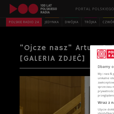
PORTAL POLSKIEGO
POLSKIE RADIO 24
JEDYNKA
DWÓJKA
TRÓJKA
CZWÓ
"Ojcze nasz" Artura Pał
[GALERIA ZDJEĆ]
Dbamy o
My i nasi
5
p
unikalne id
zaakceptowa
sprzeciwu 
prywatnośc
przeglądani
Wraz z n
Użycie dokł
identyfikac