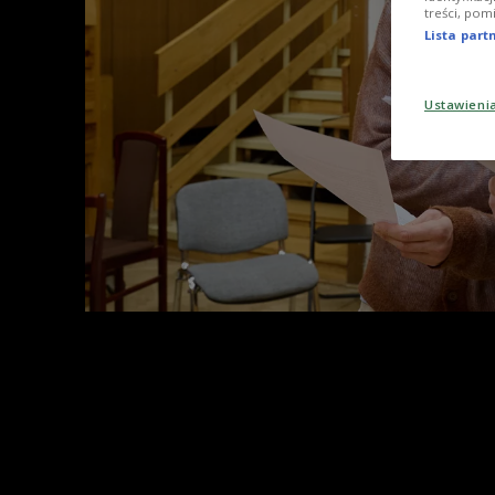
treści, pom
Lista par
Ustawieni