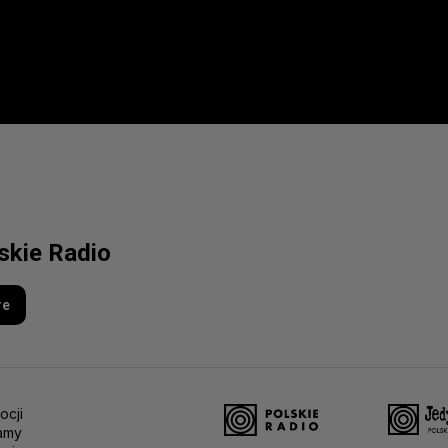
lskie Radio
re
ocji
amy