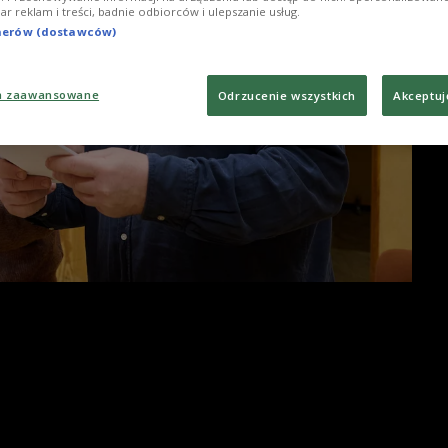
iar reklam i treści, badnie odbiorców i ulepszanie usług.
tnerów (dostawców)
a zaawansowane
Odrzucenie wszystkich
Akceptuj