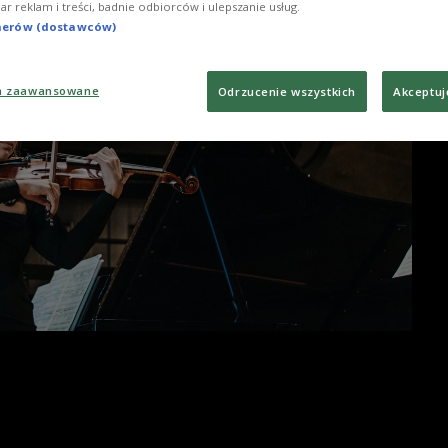
iar reklam i treści, badnie odbiorców i ulepszanie usług.
tnerów (dostawców)
a zaawansowane
Odrzucenie wszystkich
Akceptuj