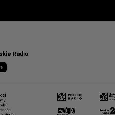
lskie Radio
re
ocji
amy
rwisu
atności
ywatności