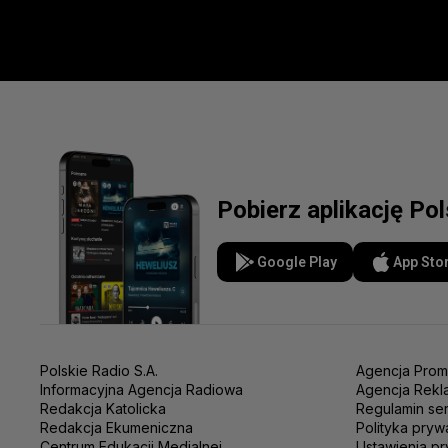
Pobierz aplikację Po
Google Play
App Sto
Polskie Radio S.A.
Agencja Prom
Informacyjna Agencja Radiowa
Agencja Rekl
Redakcja Katolicka
Regulamin se
Redakcja Ekumeniczna
Polityka pryw
Centrum Edukacji Medialnej
Ustawienia pr