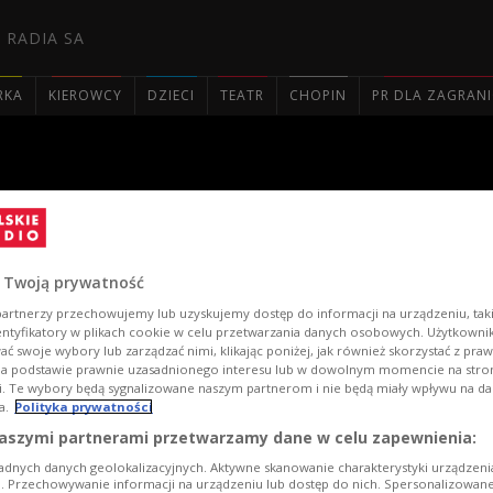
 RADIA SA
RKA
KIEROWCY
DZIECI
TEATR
CHOPIN
PR DLA ZAGRAN

ego etapu Konkursu Szymano
 Twoją prywatność
artnerzy przechowujemy lub uzyskujemy dostęp do informacji na urządzeniu, taki
entyfikatory w plikach cookie w celu przetwarzania danych osobowych. Użytkown
ć swoje wybory lub zarządzać nimi, klikając poniżej, jak również skorzystać z pra
na podstawie prawnie uzasadnionego interesu lub w dowolnym momencie na stroni
i. Te wybory będą sygnalizowane naszym partnerom i nie będą miały wpływu na d
a.
Polityka prywatności
aszymi partnerami przetwarzamy dane w celu zapewnienia:
adnych danych geolokalizacyjnych. Aktywne skanowanie charakterystyki urządzen
ji. Przechowywanie informacji na urządzeniu lub dostęp do nich. Spersonalizowane