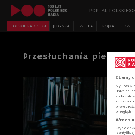
PORTAL POLSKIEGO
POLSKIE RADIO 24
JEDYNKA
DWÓJKA
TRÓJKA
CZWÓ
Przesłuchania pierwsz
Dbamy o
My i nasi
5
p
unikalne id
zaakceptowa
sprzeciwu 
prywatnośc
przeglądani
Wraz z n
Użycie dokł
identyfikac