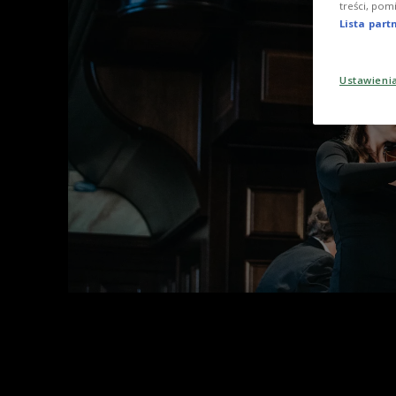
treści, pom
Lista par
Ustawieni