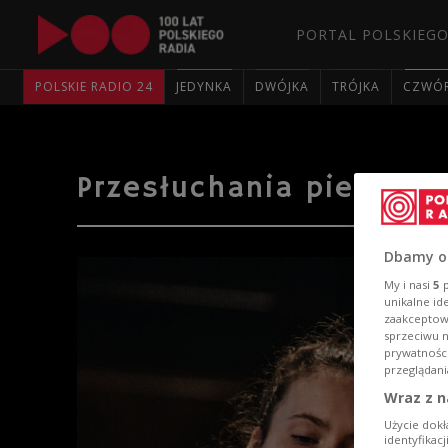
PORTAL POLSKIEGO
POLSKIE RADIO 24
JEDYNKA
DWÓJKA
TRÓJKA
CZWÓ
Przesłuchania pierwsz
Dbamy o
My i nasi
5
p
unikalne id
zaakceptowa
sprzeciwu 
prywatnośc
przeglądani
Wraz z n
Użycie dokł
identyfikac