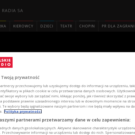
 RADIA SA
RKA
KIEROWCY
DZIECI
TEATR
CHOPIN
PR DLA ZAGRAN

ego etapu Konkursu Szymano
 Twoją prywatność
artnerzy przechowujemy lub uzyskujemy dostęp do informacji na urządzeniu, taki
entyfikatory w plikach cookie w celu przetwarzania danych osobowych. Użytkown
ć swoje wybory lub zarządzać nimi, klikając poniżej, jak również skorzystać z pra
na podstawie prawnie uzasadnionego interesu lub w dowolnym momencie na stroni
i. Te wybory będą sygnalizowane naszym partnerom i nie będą miały wpływu na d
a.
Polityka prywatności
aszymi partnerami przetwarzamy dane w celu zapewnienia:
adnych danych geolokalizacyjnych. Aktywne skanowanie charakterystyki urządzen
ji. Przechowywanie informacji na urządzeniu lub dostęp do nich. Spersonalizowane