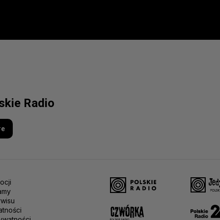
lskie Radio
re
ocji
amy
rwisu
atności
ywatności