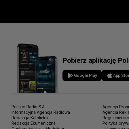
Pobierz aplikację Po
Google Play
App Sto
Polskie Radio S.A.
Agencja Prom
Informacyjna Agencja Radiowa
Agencja Rekl
Redakcja Katolicka
Regulamin se
Redakcja Ekumeniczna
Polityka pryw
Centrum Edukacji Medialnej
Ustawienia pr