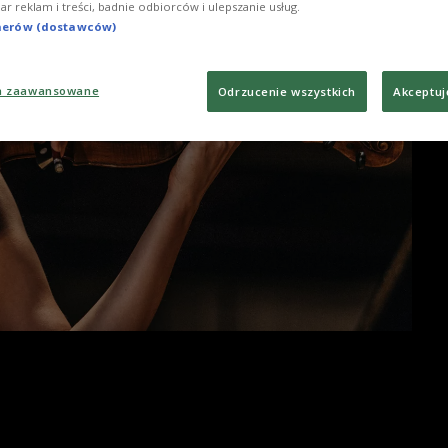
iar reklam i treści, badnie odbiorców i ulepszanie usług.
tnerów (dostawców)
a zaawansowane
Odrzucenie wszystkich
Akceptuj