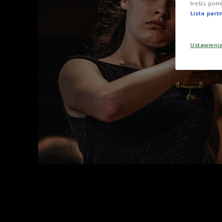
treści, pom
Lista par
Ustawieni