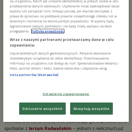
na urządzeniu, takich jak unikalne identyfikatory w plikach cookie w celu
przetwarzania danych osobowych. Użytkownik może zaakceptować swoje


19'59
wybory lub zarządzać nimi, klikając poniżej, jak również skorzystać z
prawa do sprzeciwu na podstawie prawnie uzasadnionego interesu lub w
dowolnym momencie na stronie polityki prywatności. Te wybory będą
sygnalizowane naszym partnerom i nie będą miały wpływu na dane
przeglądania.
Polityka prywatności
Wraz z naszymi partnerami przetwarzamy dane w celu
zapewnienia:
Użycie dokładnych danych geolokalizacyjnych. Aktywne skanowanie
charakterystyki urządzenia do celów identyfikacji. Przechowywanie
informacji na urządzeniu lub dostęp do nich. Spersonalizowane reklamy i
treści, pomiar reklam i treści, badnie odbiorców i ulepszanie usług.
Lista partnerów (dostawców)
Ustawienia zaawansowane
Odrzucenie wszystkich
Akceptuję wszystkie
5 maja 1945 roku dokładnie o godzinie 17:00 na teren obozu
wkroczyła armia amerykańska wyzwalając go. Zapraszamy na
spotkanie z
Jerzym Radwańskim
– jednym z nielicznych już