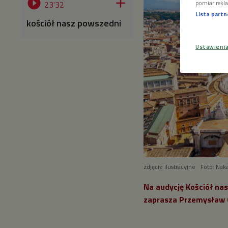


pomiar rekla
23'32
Lista part
kościół nasz powszedni
Ustawieni
zdjęcie ilustracyjne
Foto: Nak
Na audycję Kościół nas
zaprasza Przemysław 