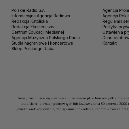
Polskie Radio S.A.
Agencja Prom
Informacyjna Agencja Radiowa
Agencja Rekl
Redakcja Katolicka
Regulamin se
Redakcja Ekumeniczna
Polityka pryw
Centrum Edukacji Medialnej
Ustawienia pr
Agencja Muzyczna Polskiego Radia
Dane osobo
Studia nagraniowe i koncertowe
Kontakt
Sklep Polskiego Radia
Treści, znajdujące się w serwisie polskieradio.pl, w tym wszystkie mate
autorskim i prawach pokrewnych lub Ustawy z dnia 30 czerwca 2000 
Jakiekolwiek kopiowanie, zapisywanie, powielanie, reprodukowanie oraz