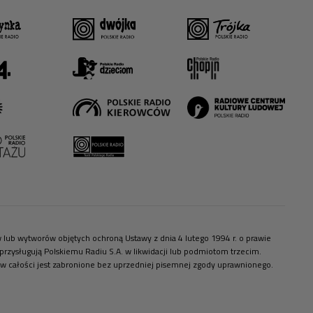
ów lub wytworów objętych ochroną Ustawy z dnia 4 lutego 1994 r. o prawie
zysługują Polskiemu Radiu S.A. w likwidacji lub podmiotom trzecim.
 w całości jest zabronione bez uprzedniej pisemnej zgody uprawnionego.