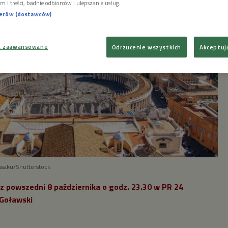
m i treści, badnie odbiorców i ulepszanie usług.
nerów (dostawców)
a zaawansowane
Odrzucenie wszystkich
Akceptuj
asaku/Shutterstock
z powszedni 8 października o godz. 23.30 w PR 24
Goławski