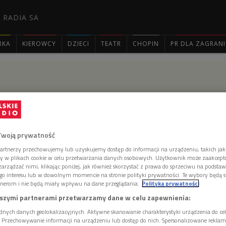
 RADIA SA
RKA
KIEROWCY
DZIECI
TEATR
CHOPIN
PR DLA ZAGRAN

nodalności
Twoją prywatność
artnerzy przechowujemy lub uzyskujemy dostęp do informacji na urządzeniu, takich jak
etapie Synodu o synodalności, który rozpoczyna się 4
ory w plikach cookie w celu przetwarzania danych osobowych. Użytkownik może zaakcep
zenie poprzedziło ekumeniczne czuwanie modlitewne
arządzać nimi, klikając poniżej, jak również skorzystać z prawa do sprzeciwu na podsta
poświęcone znaczeniu współpracy chrześcijan. Obrady
go interesu lub w dowolnym momencie na stronie polityki prywatności. Te wybory będą 
waniem i wyciągnięciem wniosków z dyskusji
nerom i nie będą miały wpływu na dane przeglądania.
Polityka prywatności
talnych.
szymi partnerami przetwarzamy dane w celu zapewnienia:
dnych danych geolokalizacyjnych. Aktywne skanowanie charakterystyki urządzenia do ce
i. Przechowywanie informacji na urządzeniu lub dostęp do nich. Spersonalizowane reklamy 