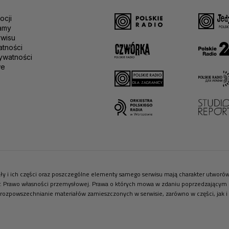
ocji
amy
rwisu
atności
ywatności
we
riały i ich części oraz poszczególne elementy samego serwisu mają charakter utwor
r. Prawo własności przemysłowej. Prawa o których mowa w zdaniu poprzedzającym pr
 rozpowszechnianie materiałów zamieszczonych w serwisie, zarówno w części, jak i