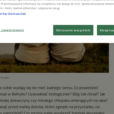
i. Przechowywanie informacji na urządzeniu lub dostęp do nich. Spersonalizowane reklamy 
m i treści, badnie odbiorców i ulepszanie usług.
nerów (dostawców)
a zaawansowane
Odrzucenie wszystkich
Akceptuj
n Huzau
 w sobie wydają się nie mieć żadnego sensu. Co powiedzieć
onął w Bałtyku? Uzasadniać teologicznie? Bóg tak chciał? Jak
młodej dziewczyny czy młodego chłopaka umierających na raka?
anąć przed matką dziecka, które zginęło na przystanku, na
y samochód? Czy można sobie wyobrazić bardziej absurdalną