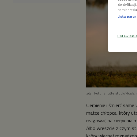
identyfikacj
pomiar rekla
Lista part
Ustawieni
zdj
Foto: Shutterstock/Rusla
Cierpienie i śmierć same
matce chłopca, który ut
reagować na cierpienia 
Albo wreszcie z czym st
który wjechał rozpędzon