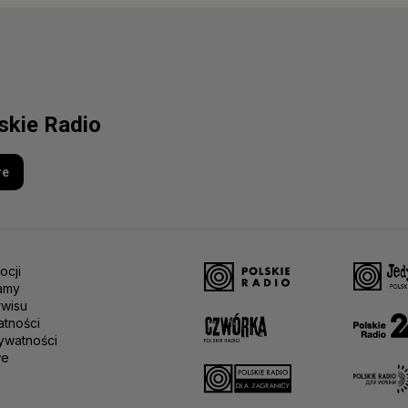
lskie Radio
re
ocji
amy
rwisu
atności
ywatności
we