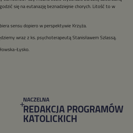
odzić się na eutanazję beznadziejnie chorych. Litość to w
abiera sensu dopiero w perspektywie Krzyża.
będziemy wraz z ks. psychoterapeutą Stanisławem Szlassą.
złowska-Łysko.
NACZELNA
REDAKCJA PROGRAMÓW
KATOLICKICH