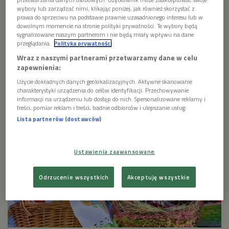
i co dawniej oznaczał śmigus -dyngus? Rozmowa z
wybory lub zarządzać nimi, klikając poniżej, jak również skorzystać z
etnografem i księdzem.
prawa do sprzeciwu na podstawie prawnie uzasadnionego interesu lub w
dowolnym momencie na stronie polityki prywatności. Te wybory będą
sygnalizowane naszym partnerom i nie będą miały wpływu na dane
1 plik
AUDIO
przeglądania.
Polityka prywatności


Wraz z naszymi partnerami przetwarzamy dane w celu
23'57
zapewnienia:
Dawne zwyczaje wielkanocne
Użycie dokładnych danych geolokalizacyjnych. Aktywne skanowanie
charakterystyki urządzenia do celów identyfikacji. Przechowywanie
informacji na urządzeniu lub dostęp do nich. Spersonalizowane reklamy i
treści, pomiar reklam i treści, badnie odbiorców i ulepszanie usług.
Lista partnerów (dostawców)
Ustawienia zaawansowane
Odrzucenie wszystkich
Akceptuję wszystkie