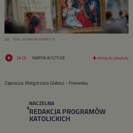
zdj.
Foto: Shutterstock/AM113
26:05
MARYJA W SZTUCE
Zaprasza: Małgorzata Glabisz - Pniewska
NACZELNA
REDAKCJA PROGRAMÓW
KATOLICKICH