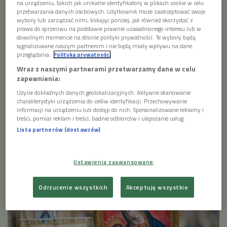
na urządzeniu, takich jak unikalne identyfikatory w plikach cookie w celu
Tradigo „Maryja w sztuce” stanowi wyjątkową
przetwarzania danych osobowych. Użytkownik może zaakceptować swoje
kolekcję przedstawień Maryi w różnych momentach
wybory lub zarządzać nimi, klikając poniżej, jak również skorzystać z
jej życia – od dzieciństwa opisanego w apokryfach,
prawa do sprzeciwu na podstawie prawnie uzasadnionego interesu lub w
przez zaślubiny z Józefem, aż po Wniebowzięcie,
dowolnym momencie na stronie polityki prywatności. Te wybory będą
sygnalizowane naszym partnerom i nie będą miały wpływu na dane
którego święto przypada 15 sierpnia. Gościem
przeglądania.
Polityka prywatności
audycji jest ks. dr Jan Nowak - redaktor naczelny
Wraz z naszymi partnerami przetwarzamy dane w celu
wydawnictwa Jedność.
zapewnienia:
Użycie dokładnych danych geolokalizacyjnych. Aktywne skanowanie
1 plik
AUDIO
charakterystyki urządzenia do celów identyfikacji. Przechowywanie
informacji na urządzeniu lub dostęp do nich. Spersonalizowane reklamy i


26'05
treści, pomiar reklam i treści, badnie odbiorców i ulepszanie usług.
Lista partnerów (dostawców)
MARYJA W SZTUCE
Ustawienia zaawansowane
Odrzucenie wszystkich
Akceptuję wszystkie