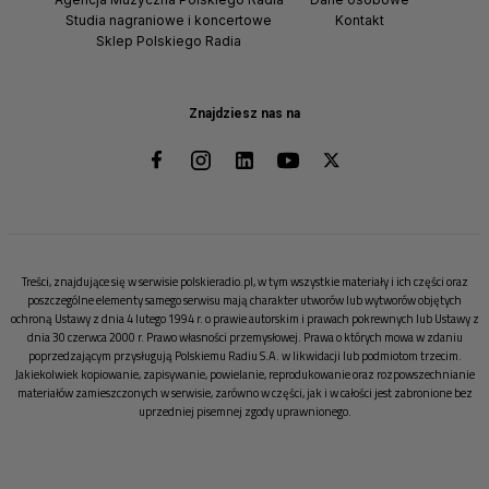
Studia nagraniowe i koncertowe
Kontakt
Sklep Polskiego Radia
Znajdziesz nas na
Treści, znajdujące się w serwisie polskieradio.pl, w tym wszystkie materiały i ich części oraz
poszczególne elementy samego serwisu mają charakter utworów lub wytworów objętych
ochroną Ustawy z dnia 4 lutego 1994 r. o prawie autorskim i prawach pokrewnych lub Ustawy z
dnia 30 czerwca 2000 r. Prawo własności przemysłowej. Prawa o których mowa w zdaniu
poprzedzającym przysługują Polskiemu Radiu S.A. w likwidacji lub podmiotom trzecim.
Jakiekolwiek kopiowanie, zapisywanie, powielanie, reprodukowanie oraz rozpowszechnianie
materiałów zamieszczonych w serwisie, zarówno w części, jak i w całości jest zabronione bez
uprzedniej pisemnej zgody uprawnionego.