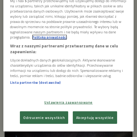
My i nasi
5
partnerzy przechowujemy lub uzyskujemy dostęp do informacji
kontekście swojego doświadczenia lotu
na urządzeniu, takich jak unikalne identyfikatory w plikach cookie w celu
kosmicznego. Stwierdził, że nie zna nikogo, kto
przetwarzania danych osobowych. Użytkownik może zaakceptować swoje
poleciałby w kosmos jako niewierzący i wrócił
wybory lub zarządzać nimi, klikając poniżej, jak również skorzystać z
prawa do sprzeciwu na podstawie prawnie uzasadnionego interesu lub w
ateistą, a zna takie osoby, które po locie zmieniły
dowolnym momencie na stronie polityki prywatności. Te wybory będą
swoje podejście do życia i wiary. Mówił, że obecność
sygnalizowane naszym partnerom i nie będą miały wpływu na dane
Boga dało się odczuć w kosmosie. „Skoro nasza
przeglądania.
Polityka prywatności
galaktyka wiruje, ma jakiś środek. To musi być
Wraz z naszymi partnerami przetwarzamy dane w celu
przecież korba". A kto tą korbą kręci?”
zapewnienia:
Użycie dokładnych danych geolokalizacyjnych. Aktywne skanowanie
1 plik
charakterystyki urządzenia do celów identyfikacji. Przechowywanie
AUDIO
informacji na urządzeniu lub dostęp do nich. Spersonalizowane reklamy i


treści, pomiar reklam i treści, badnie odbiorców i ulepszanie usług.
22'18
Lista partnerów (dostawców)
GDZIE KOŃCZY SIĘ NIEBO.
Ustawienia zaawansowane
Odrzucenie wszystkich
Akceptuję wszystkie