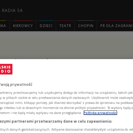
 RADIA SA
RKA
KIEROWCY
DZIECI
TEATR
CHOPIN
PR DLA ZAGRAN

zenie za Spiżową Bramą
Twoją prywatność
a Bożego Narodzenia w najmniejszym państwie świata
artnerzy przechowujemy lub uzyskujemy dostęp do informacji na urządzeniu, takich jak
zym różnią się od świąt włoskich? Jakie własne
ory w plikach cookie w celu przetwarzania danych osobowych. Użytkownik może zaakcep
miejsce na mapie Włoch i Rzymu? Na ile nowy papież
arządzać nimi, klikając poniżej, jak również skorzystać z prawa do sprzeciwu na podsta
miejsce i panujące tam obyczaje?
go interesu lub w dowolnym momencie na stronie polityki prywatności. Te wybory będą 
nerom i nie będą miały wpływu na dane przeglądania.
Polityka prywatności
szymi partnerami przetwarzamy dane w celu zapewnienia:
dnych danych geolokalizacyjnych. Aktywne skanowanie charakterystyki urządzenia do ce