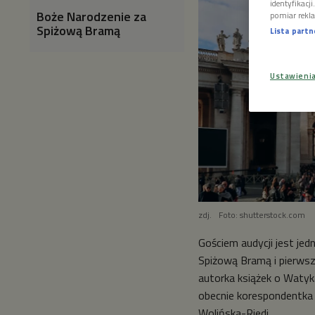
identyfikacj
Boże Narodzenie za
pomiar rekla
Spiżową Bramą
Lista part
Ustawieni
zdj.
Foto: shutterstock.com
Gościem audycji jest jedn
Spiżową Bramą i pierwsza
autorka książek o Watyka
obecnie korespondentka
Wolińska-Riedi.