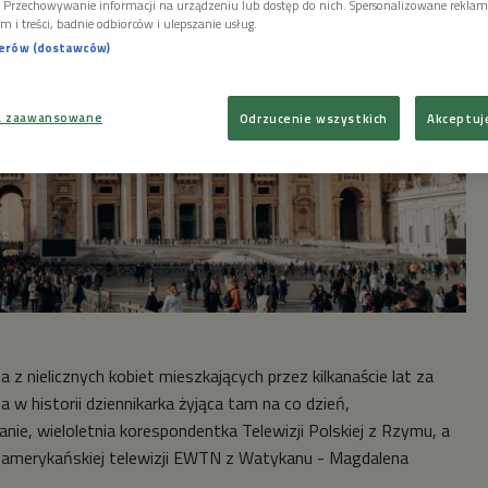
i. Przechowywanie informacji na urządzeniu lub dostęp do nich. Spersonalizowane reklamy 
m i treści, badnie odbiorców i ulepszanie usług.
nerów (dostawców)
a zaawansowane
Odrzucenie wszystkich
Akceptuj
a z nielicznych kobiet mieszkających przez kilkanaście lat za
 w historii dziennikarka żyjąca tam na co dzień,
nie, wieloletnia korespondentka Telewizji Polskiej z Rzymu, a
 amerykańskiej telewizji EWTN z Watykanu - Magdalena