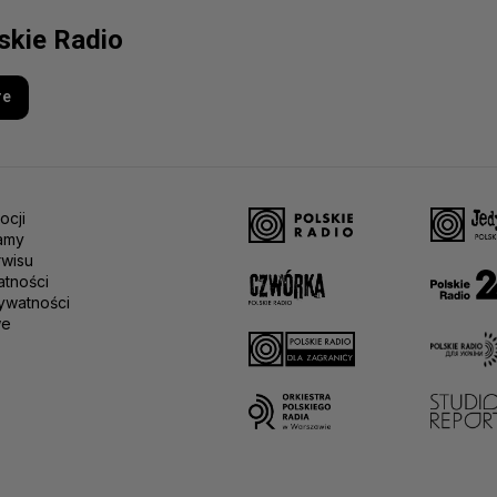
lskie Radio
re
ocji
amy
rwisu
atności
ywatności
we