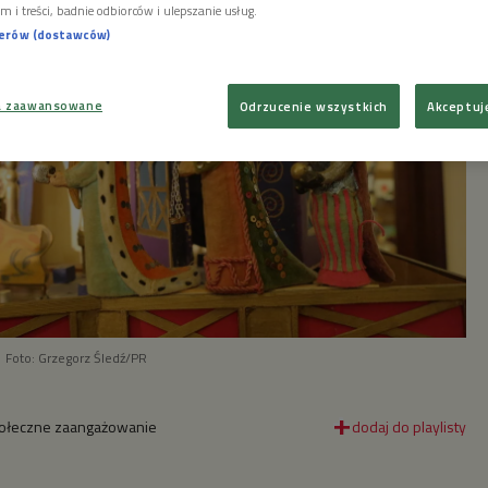
m i treści, badnie odbiorców i ulepszanie usług.
nerów (dostawców)
a zaawansowane
Odrzucenie wszystkich
Akceptuj
Foto: Grzegorz Śledź/PR
społeczne zaangażowanie