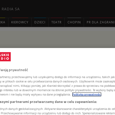
 RADIA SA
RKA
KIEROWCY
DZIECI
TEATR
CHOPIN
PR DLA ZAGRAN

wie i społeczne zaangażowanie
Twoją prywatność
ę inspiracją dla sztuki, jasełek i wielkich inicjatyw
artnerzy przechowujemy lub uzyskujemy dostęp do informacji na urządzeniu, takich jak
ory w plikach cookie w celu przetwarzania danych osobowych. Użytkownik może zaakcep
tycznia mobilizuje tysiące ludzi w Polsce do wspólnego
arządzać nimi, klikając poniżej, jak również skorzystać z prawa do sprzeciwu na podsta
iły Orszaki Trzech Króli i dlaczego to święto stało się
go interesu lub w dowolnym momencie na stronie polityki prywatności. Te wybory będą 
dolnych działań inspirowanych wiarą? Rozmowa o
nerom i nie będą miały wpływu na dane przeglądania.
Polityka prywatności
zy tradycję z aktywnością społeczną.
szymi partnerami przetwarzamy dane w celu zapewnienia:
dnych danych geolokalizacyjnych. Aktywne skanowanie charakterystyki urządzenia do ce
i. Przechowywanie informacji na urządzeniu lub dostęp do nich. Spersonalizowane reklamy 