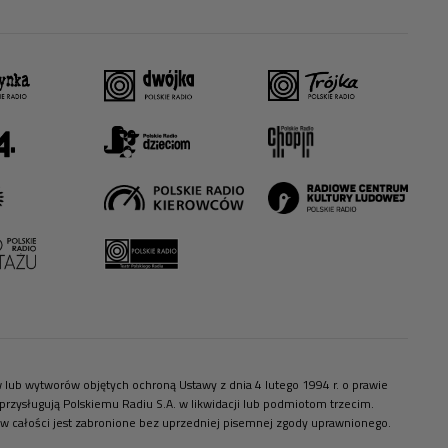
ów lub wytworów objętych ochroną Ustawy z dnia 4 lutego 1994 r. o prawie
zysługują Polskiemu Radiu S.A. w likwidacji lub podmiotom trzecim.
 w całości jest zabronione bez uprzedniej pisemnej zgody uprawnionego.