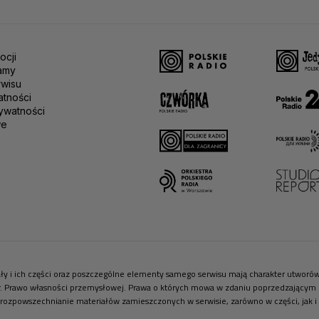
ocji
amy
rwisu
atności
ywatności
we
riały i ich części oraz poszczególne elementy samego serwisu mają charakter utwor
r. Prawo własności przemysłowej. Prawa o których mowa w zdaniu poprzedzającym pr
 rozpowszechnianie materiałów zamieszczonych w serwisie, zarówno w części, jak i