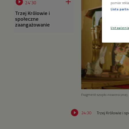


24'30
pomiar rekla
Lista part
Trzej Królowie i
społeczne
zaangażowanie
Ustawieni
Fragment szopki noworocznej
24:30
Trzej Królowie i 