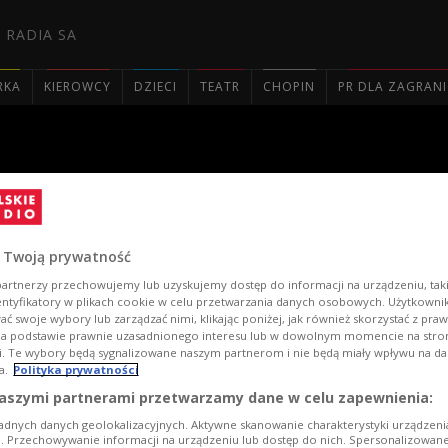
 RADIA SA
RKA
KIEROWCY
DZIECI
TEATR
CHOPIN
PR DLA ZAGRAN

onkurs Muzyki Folkowej cz. 
 Twoją prywatność
artnerzy przechowujemy lub uzyskujemy dostęp do informacji na urządzeniu, taki
entyfikatory w plikach cookie w celu przetwarzania danych osobowych. Użytkown
ć swoje wybory lub zarządzać nimi, klikając poniżej, jak również skorzystać z pra
na podstawie prawnie uzasadnionego interesu lub w dowolnym momencie na stroni
i. Te wybory będą sygnalizowane naszym partnerom i nie będą miały wpływu na d
a.
Polityka prywatności
aszymi partnerami przetwarzamy dane w celu zapewnienia:
adnych danych geolokalizacyjnych. Aktywne skanowanie charakterystyki urządzen
ji. Przechowywanie informacji na urządzeniu lub dostęp do nich. Spersonalizowane