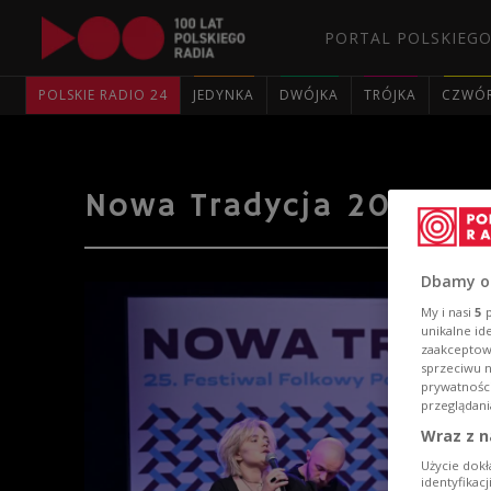
PORTAL POLSKIEGO
POLSKIE RADIO 24
JEDYNKA
DWÓJKA
TRÓJKA
CZWÓ
Nowa Tradycja 2024 | K
Dbamy o
My i nasi
5
p
unikalne id
zaakceptowa
sprzeciwu 
prywatnośc
przeglądani
Wraz z n
Użycie dokł
identyfikac