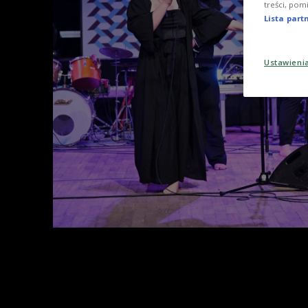
treści, pom
Lista par
Ustawieni