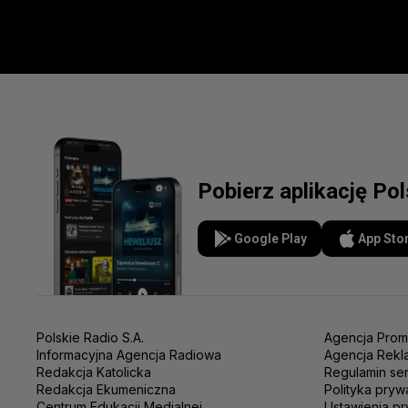
Pobierz aplikację Po
Google Play
App Sto
Polskie Radio S.A.
Agencja Prom
Informacyjna Agencja Radiowa
Agencja Rekl
Redakcja Katolicka
Regulamin se
Redakcja Ekumeniczna
Polityka pryw
Centrum Edukacji Medialnej
Ustawienia pr