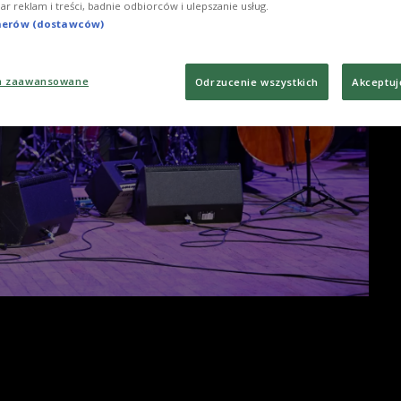
iar reklam i treści, badnie odbiorców i ulepszanie usług.
tnerów (dostawców)
a zaawansowane
Odrzucenie wszystkich
Akceptuj