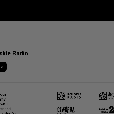
lskie Radio
re
ocji
amy
rwisu
atności
ywatności