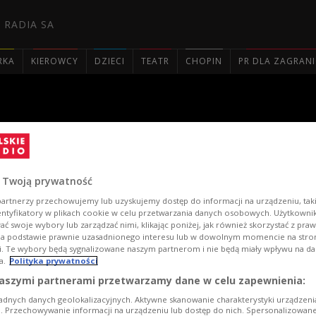
 RADIA SA
RKA
KIEROWCY
DZIECI
TEATR
CHOPIN
PR DLA ZAGRAN

nie i Laureaci Naszego Muzy
 Twoją prywatność
artnerzy przechowujemy lub uzyskujemy dostęp do informacji na urządzeniu, taki
entyfikatory w plikach cookie w celu przetwarzania danych osobowych. Użytkown
ć swoje wybory lub zarządzać nimi, klikając poniżej, jak również skorzystać z pra
na podstawie prawnie uzasadnionego interesu lub w dowolnym momencie na stroni
i. Te wybory będą sygnalizowane naszym partnerom i nie będą miały wpływu na d
a.
Polityka prywatności
aszymi partnerami przetwarzamy dane w celu zapewnienia:
adnych danych geolokalizacyjnych. Aktywne skanowanie charakterystyki urządzen
ji. Przechowywanie informacji na urządzeniu lub dostęp do nich. Spersonalizowane