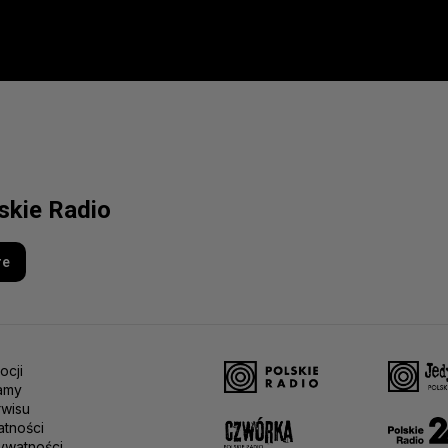
lskie Radio
re
ocji
amy
rwisu
atności
ywatności