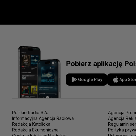
Pobierz aplikację Po
Google Play
App Sto
Polskie Radio S.A.
Agencja Prom
Informacyjna Agencja Radiowa
Agencja Rekl
Redakcja Katolicka
Regulamin se
Redakcja Ekumeniczna
Polityka pryw
Centrum Edukacji Medialnej
Ustawienia pr