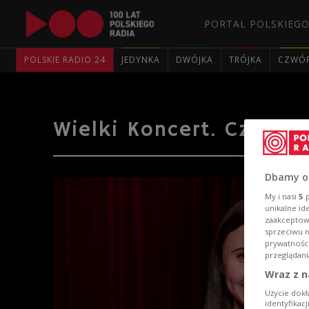
PORTAL POLSKIEGO
POLSKIE RADIO 24
JEDYNKA
DWÓJKA
TRÓJKA
CZWÓ
Wielki Koncert. Czereś
Dbamy o
My i nasi
5
p
unikalne id
zaakceptowa
sprzeciwu 
prywatnośc
przeglądani
Wraz z n
Użycie dokł
identyfikac