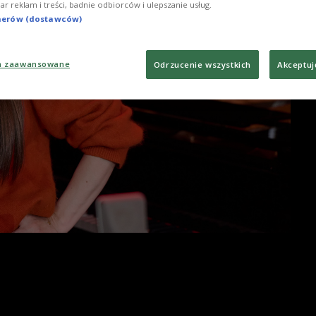
iar reklam i treści, badnie odbiorców i ulepszanie usług.
tnerów (dostawców)
a zaawansowane
Odrzucenie wszystkich
Akceptuj