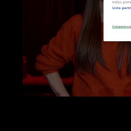
treści, pom
Lista par
Ustawieni