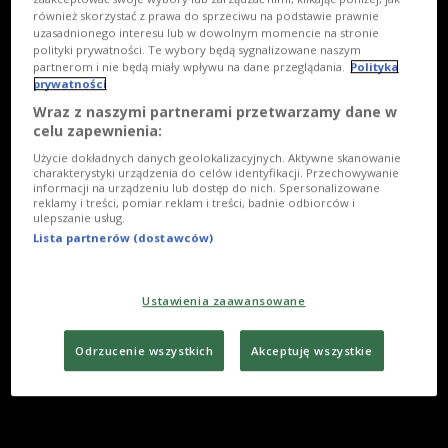
również skorzystać z prawa do sprzeciwu na podstawie prawnie
uzasadnionego interesu lub w dowolnym momencie na stronie
polityki prywatności. Te wybory będą sygnalizowane naszym
partnerom i nie będą miały wpływu na dane przeglądania.
Polityka
prywatności
Wraz z naszymi partnerami przetwarzamy dane w
celu zapewnienia:
Użycie dokładnych danych geolokalizacyjnych. Aktywne skanowanie
charakterystyki urządzenia do celów identyfikacji. Przechowywanie
informacji na urządzeniu lub dostęp do nich. Spersonalizowane
reklamy i treści, pomiar reklam i treści, badnie odbiorców i
ulepszanie usług.
Lista partnerów (dostawców)
Ustawienia zaawansowane
Odrzucenie wszystkich
Akceptuję wszystkie