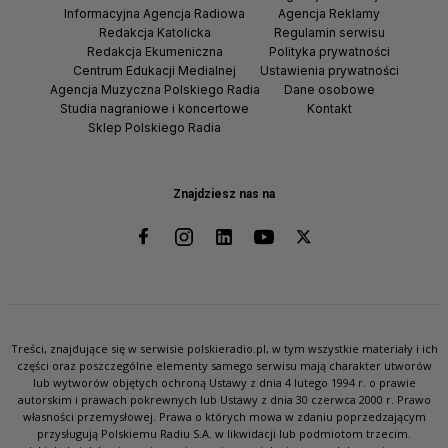
Informacyjna Agencja Radiowa
Agencja Reklamy
Redakcja Katolicka
Regulamin serwisu
Redakcja Ekumeniczna
Polityka prywatności
Centrum Edukacji Medialnej
Ustawienia prywatności
Agencja Muzyczna Polskiego Radia
Dane osobowe
Studia nagraniowe i koncertowe
Kontakt
Sklep Polskiego Radia
Znajdziesz nas na
Treści, znajdujące się w serwisie polskieradio.pl, w tym wszystkie materiały i ich
części oraz poszczególne elementy samego serwisu mają charakter utworów
lub wytworów objętych ochroną Ustawy z dnia 4 lutego 1994 r. o prawie
autorskim i prawach pokrewnych lub Ustawy z dnia 30 czerwca 2000 r. Prawo
własności przemysłowej. Prawa o których mowa w zdaniu poprzedzającym
przysługują Polskiemu Radiu S.A. w likwidacji lub podmiotom trzecim.