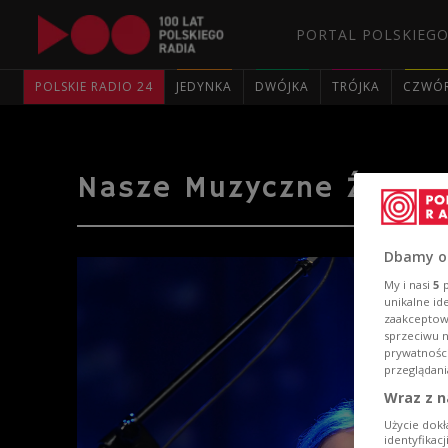
PORTAL POLSKIEGO
POLSKIE RADIO 24
JEDYNKA
DWÓJKA
TRÓJKA
CZWÓ
Nasze Muzyczne Źródeł
Dbamy o
My i nasi
5
p
unikalne id
zaakceptowa
sprzeciwu 
prywatnośc
przeglądani
Wraz z n
Użycie dokł
identyfikac