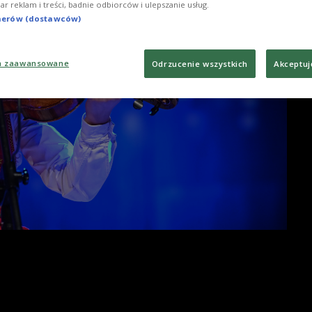
iar reklam i treści, badnie odbiorców i ulepszanie usług.
tnerów (dostawców)
a zaawansowane
Odrzucenie wszystkich
Akceptuj