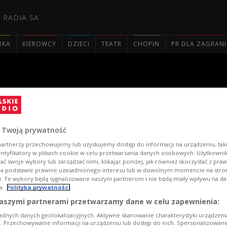
 RADIA SA
RKA
KIEROWCY
DZIECI
TEATR
CHOPIN
PR DLA ZAGRAN

ko. Koncert Laureatów
 Twoją prywatność
artnerzy przechowujemy lub uzyskujemy dostęp do informacji na urządzeniu, taki
entyfikatory w plikach cookie w celu przetwarzania danych osobowych. Użytkown
ć swoje wybory lub zarządzać nimi, klikając poniżej, jak również skorzystać z pra
na podstawie prawnie uzasadnionego interesu lub w dowolnym momencie na stroni
i. Te wybory będą sygnalizowane naszym partnerom i nie będą miały wpływu na d
a.
Polityka prywatności
aszymi partnerami przetwarzamy dane w celu zapewnienia:
adnych danych geolokalizacyjnych. Aktywne skanowanie charakterystyki urządzen
ji. Przechowywanie informacji na urządzeniu lub dostęp do nich. Spersonalizowane