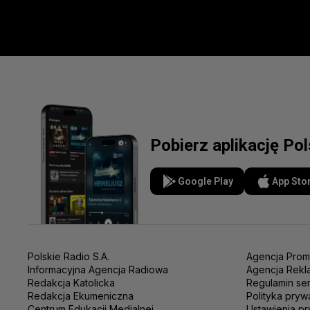
Pobierz aplikację Po
Google Play
App Sto
Polskie Radio S.A.
Agencja Prom
Informacyjna Agencja Radiowa
Agencja Rekl
Redakcja Katolicka
Regulamin se
Redakcja Ekumeniczna
Polityka pryw
Centrum Edukacji Medialnej
Ustawienia pr