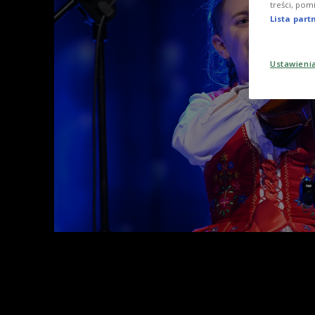
treści, pom
Lista par
Ustawieni