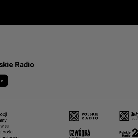
lskie Radio
re
ocji
amy
rwisu
atności
ywatności