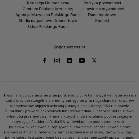
Redakcja Ekumeniczna
Polityka prywatności
Centrum Edukacji Medialnej
Ustawienia prywatności
Agencja Muzyczna Polskiego Radia
Dane osobowe
Studia nagraniowe i koncertowe
Kontakt
Sklep Polskiego Radia
Znajdziesz nas na
Treści, znajdujące się w serwisie polskieradio.pl, w tym wszystkie materiały i ich
części oraz poszczególne elementy samego serwisu mają charakter utworów
lub wytworów objętych ochroną Ustawy z dnia 4 lutego 1994 r. o prawie
autorskim i prawach pokrewnych lub Ustawy z dnia 30 czerwca 2000 r. Prawo
własności przemysłowej. Prawa o których mowa w zdaniu poprzedzającym
przysługują Polskiemu Radiu S.A. w likwidacji lub podmiotom trzecim.
Jakiekolwiek kopiowanie, zapisywanie, powielanie, reprodukowanie oraz
rozpowszechnianie materiałów zamieszczonych w serwisie, zarówno w części,
jak i w całości jest zabronione bez uprzedniej pisemnej zgody uprawnionego.