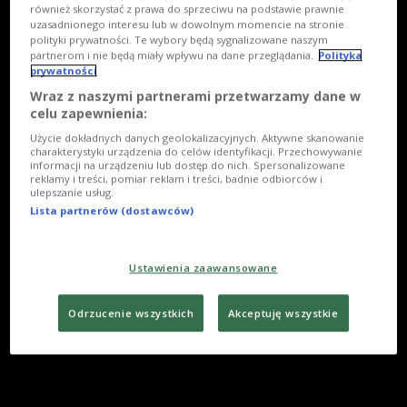
również skorzystać z prawa do sprzeciwu na podstawie prawnie
uzasadnionego interesu lub w dowolnym momencie na stronie
polityki prywatności. Te wybory będą sygnalizowane naszym
partnerom i nie będą miały wpływu na dane przeglądania.
Polityka
prywatności
Wraz z naszymi partnerami przetwarzamy dane w
celu zapewnienia:
Użycie dokładnych danych geolokalizacyjnych. Aktywne skanowanie
charakterystyki urządzenia do celów identyfikacji. Przechowywanie
informacji na urządzeniu lub dostęp do nich. Spersonalizowane
reklamy i treści, pomiar reklam i treści, badnie odbiorców i
ulepszanie usług.
Lista partnerów (dostawców)
Ustawienia zaawansowane
Odrzucenie wszystkich
Akceptuję wszystkie