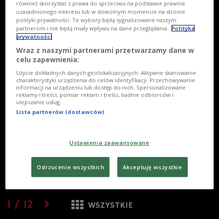
również skorzystać z prawa do sprzeciwu na podstawie prawnie
uzasadnionego interesu lub w dowolnym momencie na stronie
polityki prywatności. Te wybory będą sygnalizowane naszym
partnerom i nie będą miały wpływu na dane przeglądania.
Polityka
prywatności
Wraz z naszymi partnerami przetwarzamy dane w
celu zapewnienia:
Użycie dokładnych danych geolokalizacyjnych. Aktywne skanowanie
charakterystyki urządzenia do celów identyfikacji. Przechowywanie
informacji na urządzeniu lub dostęp do nich. Spersonalizowane
reklamy i treści, pomiar reklam i treści, badnie odbiorców i
ulepszanie usług.
Lista partnerów (dostawców)
Ustawienia zaawansowane
Odrzucenie wszystkich
Akceptuję wszystkie
1
/
12
WSZYSTKIE