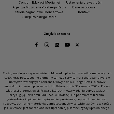
Centrum Edukacji Medialnej
Ustawienia prywatności
Agencja Muzyczna Polskiego Radia
Dane osobowe
Studia nagraniowe i koncertowe
Kontakt
Sklep Polskiego Radia
Znajdziesz nas na
Treści, znajdujące się w serwisie polskieradio.pl, w tym wszystkie materiały i ich
części oraz poszczególne elementy samego serwisu mają charakter utworów
lub wytworów objętych ochroną Ustawy z dnia 4 lutego 1994 r. o prawie
autorskim i prawach pokrewnych lub Ustawy z dnia 30 czerwca 2000 r. Prawo
własności przemysłowej. Prawa o których mowa w zdaniu poprzedzającym
przysługują Polskiemu Radiu S.A. w likwidacji lub podmiotom trzecim.
Jakiekolwiek kopiowanie, zapisywanie, powielanie, reprodukowanie oraz
rozpowszechnianie materiałów zamieszczonych w serwisie, zarówno w części,
jak i w całości jest zabronione bez uprzedniej pisemnej zgody uprawnionego.