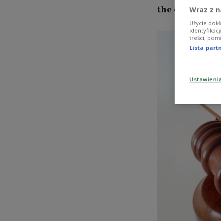
the country’s 
Wraz z n
Użycie dokł
identyfikac
treści, pom
Lista par
Ustawieni