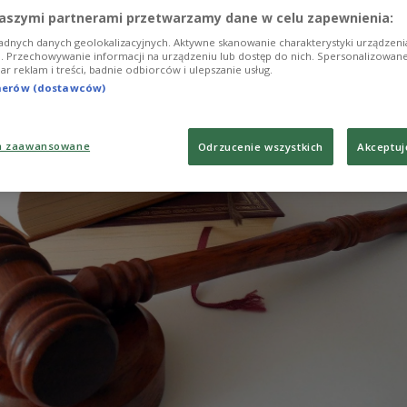
Supreme Court has decided.
aszymi partnerami przetwarzamy dane w celu zapewnienia:
adnych danych geolokalizacyjnych. Aktywne skanowanie charakterystyki urządzen
ji. Przechowywanie informacji na urządzeniu lub dostęp do nich. Spersonalizowane
iar reklam i treści, badnie odbiorców i ulepszanie usług.
tnerów (dostawców)
a zaawansowane
Odrzucenie wszystkich
Akceptuj