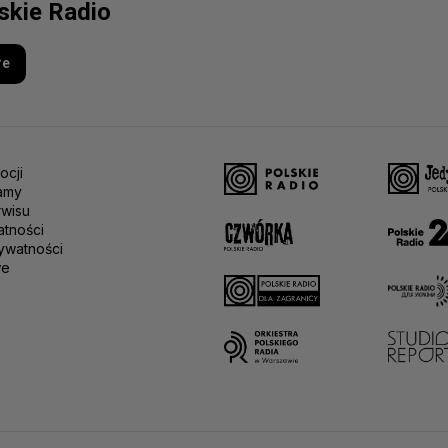
lskie Radio
re
ocji
amy
rwisu
atności
ywatności
we