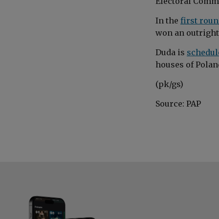
Electoral Comm
In the
first rou
won an outright
Duda is
schedul
houses of Polan
(pk/gs)
Source: PAP