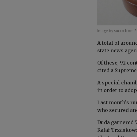
Image by succo from 
A total of arou
state news agen
Of these, 92 con
cited a Supreme
A special chamb
in order to adop
Last month’s ru
who secured anot
Duda garnered 5
Rafał Trzaskows