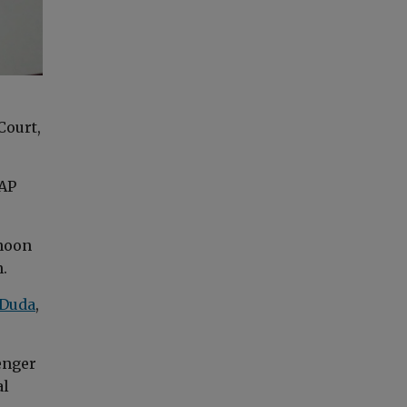
Court,
PAP
 noon
n.
 Duda
,
enger
al