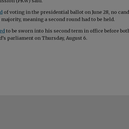
ission (PKW) said.
nd
of voting in the presidential ballot on June 28, no can
 majority, meaning a second round had to be held.
ed
to be sworn into his second term in office before bot
d’s parliament on Thursday, August 6.