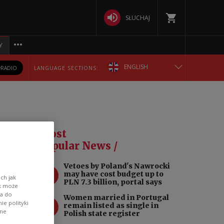
SŁUCHAJ
Y
ENGLISH
RADIO
LANGUAGE SECTIONS:
POLSKA
БЕЛАРУСКАЯ
ult
Most
DEUTSCH
Popular News /
Vetoes by Poland's Nawrocki
РУССКИЙ
1
may have cost budget up to
ch jak
PLN 7.3 billion, portal says
ik może
УКРАЇНСЬКА
wa do
Women married in Portugal
2
e polityki
remain listed as single in
in
ane
Polish state register
llot,