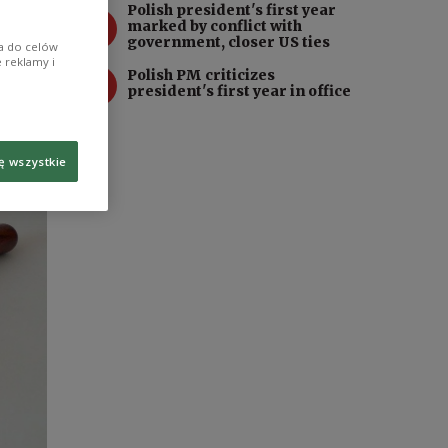
Polish president's first year
3
marked by conflict with
government, closer US ties
ia do celów
 reklamy i
4
Polish PM criticizes
president's first year in office
ę wszystkie