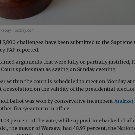
Pixabay
pixbay.com
nd 5,800 challenges have been submitted to the Supreme 
cy PAP reported.
tained arguments that were fully or partially justified, 
 Court spokesman as saying on Sunday evening.
er within the court is scheduled to meet on Monday at
t a resolution on the validity of the presidential electio
noff ballot was won by conservative incumbent
Andrzej
her five-year term in office.
1.03 percent of the vote, while opposition-backed chall
ki, the mayor of Warsaw, had 48.97 percent, the Nation