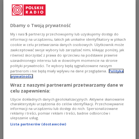
reach Poland by the end of March, the
government spokesman said on Tuesday.
Dbamy o Twoją prywatność
My i nasi
5
partnerzy przechowujemy lub uzyskujemy dostęp do
informacji na urządzeniu, takich jak unikalne identyfikatory w plikach
cookie w celu przetwarzania danych osobowych. Użytkownik może
zaakceptować swoje wybory lub zarządzać nimi, klikając poniżej, jak
również skorzystać z prawa do sprzeciwu na podstawie prawnie
uzasadnionego interesu lub w dowolnym momencie na stronie
polityki prywatności. Te wybory będą sygnalizowane naszym
partnerom i nie będą miały wpływu na dane przeglądania.
Polityka
prywatności
Wraz z naszymi partnerami przetwarzamy dane w
celu zapewnienia:
Photo:
PAP/Jakub Kaczmarczyk
Użycie dokładnych danych geolokalizacyjnych. Aktywne skanowanie
charakterystyki urządzenia do celów identyfikacji. Przechowywanie
informacji na urządzeniu lub dostęp do nich. Spersonalizowane
Spokesman Piotr Müller said that the pace at which
reklamy i treści, pomiar reklam i treści, badnie odbiorców i
ulepszanie usług.
vaccinations are carried out depends on how
Lista partnerów (dostawców)
quickly shots are delivered to Poland.