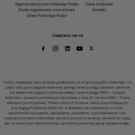
Agencja Muzyczna Polskiego Radia
Dane osobowe
Studia nagraniowe i koncertowe
Kontakt
Sklep Polskiego Radia
Znajdziesz nas na
Treści, znajdujące się w serwisie polskieradio.pl, w tym wszystkie materiały i ich
części oraz poszczególne elementy samego serwisu mają charakter utworów
lub wytworów objętych ochroną Ustawy z dnia 4 lutego 1994 r. o prawie
autorskim i prawach pokrewnych lub Ustawy z dnia 30 czerwca 2000 r. Prawo
własności przemysłowej. Prawa o których mowa w zdaniu poprzedzającym
przysługują Polskiemu Radiu S.A. w likwidacji lub podmiotom trzecim.
Jakiekolwiek kopiowanie, zapisywanie, powielanie, reprodukowanie oraz
rozpowszechnianie materiałów zamieszczonych w serwisie, zarówno w części,
jak i w całości jest zabronione bez uprzedniej pisemnej zgody uprawnionego.