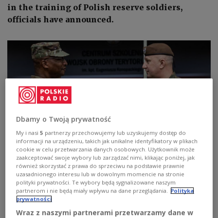
in the training of Polish reserve soldiers,
officials have announced.
Dbamy o Twoją prywatność
My i nasi
5
partnerzy przechowujemy lub uzyskujemy dostęp do
informacji na urządzeniu, takich jak unikalne identyfikatory w plikach
cookie w celu przetwarzania danych osobowych. Użytkownik może
zaakceptować swoje wybory lub zarządzać nimi, klikając poniżej, jak
Brig. Gen. Maciej Klisz, commander of Poland's Territorial Defence Force
również skorzystać z prawa do sprzeciwu na podstawie prawnie
(right) and the Assistant Adjutant General of the Illinois Army National
uzasadnionego interesu lub w dowolnym momencie na stronie
Guard, Gen. Rodney Boyd (left), sign an agreement to expand
polityki prywatności. Te wybory będą sygnalizowane naszym
cooperation between the two forces, in Toruń, northern Poland, on
Thursday, July 20, 2023.
Twitter/WOT
partnerom i nie będą miały wpływu na dane przeglądania.
Polityka
prywatności
The document was signed on Thursday in the
Wraz z naszymi partnerami przetwarzamy dane w