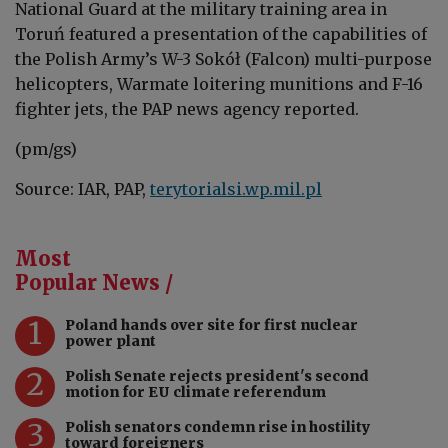
National Guard at the military training area in
Toruń featured a presentation of the capabilities of
the Polish Army’s W-3 Sokół (Falcon) multi-purpose
helicopters, Warmate loitering munitions and F-16
fighter jets, the PAP news agency reported.
(pm/gs)
Source: IAR, PAP,
terytorialsi.wp.mil.pl
Most
Popular News /
1
Poland hands over site for first nuclear
power plant
2
Polish Senate rejects president's second
motion for EU climate referendum
3
Polish senators condemn rise in hostility
toward foreigners