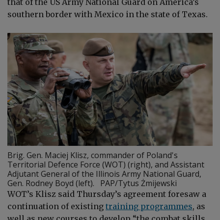
that of the US Army National Guard on America’s
southern border with Mexico in the state of Texas.
Brig. Gen. Maciej Klisz, commander of Poland's
Territorial Defence Force (WOT) (right), and Assistant
Adjutant General of the Illinois Army National Guard,
Gen. Rodney Boyd (left). PAP/Tytus Żmijewski
WOT’s
Klisz
said Thursday’s agreement foresaw a
continuation of existing
training programmes
, as
well as new courses to develop “the combat skills