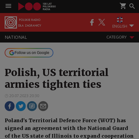
ENGLISH
NATIONAL
CATEGORY
Follow us on Google
Polish, US territorial
armies tighten ties
20.07.2023 20:30
Poland’s Territorial Defence Force (WOT) has
signed an agreement with the National Guard
of the US state of Illinois to expand cooperation