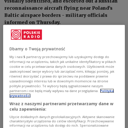
visually identified, and escorted out a Russian
reconnaissance aircraft flying near Poland's
Baltic airspace borders - military officials
informed on Thursday.
Dbamy o Twoją prywatność
My i nasi
5
partnerzy przechowujemy lub uzyskujemy dostęp do
informacji na urządzeniu, takich jak unikalne identyfikatory w plikach
cookie w celu przetwarzania danych osobowych. Użytkownik może
zaakceptować swoje wybory lub zarządzać nimi, klikając poniżej, jak
również skorzystać z prawa do sprzeciwu na podstawie prawnie
uzasadnionego interesu lub w dowolnym momencie na stronie
polityki prywatności. Te wybory będą sygnalizowane naszym
partnerom i nie będą miały wpływu na dane przeglądania.
Polityka
prywatności
Wraz z naszymi partnerami przetwarzamy dane w
Illustration Image
GERARD/REPORTER
celu zapewnienia:
"Despite the holiday season, it was a busy night for
Użycie dokładnych danych geolokalizacyjnych. Aktywne skanowanie
charakterystyki urządzenia do celów identyfikacji. Przechowywanie
the Polish air defense services on duty. This morning,
informacji na urządzeniu lub dostęp do nich. Spersonalizowane