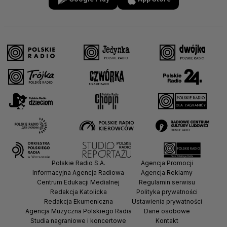
Polskie Radio S.A.
Agencja Promocji
Informacyjna Agencja Radiowa
Agencja Reklamy
Centrum Edukacji Medialnej
Regulamin serwisu
Redakcja Katolicka
Polityka prywatności
Redakcja Ekumeniczna
Ustawienia prywatności
Agencja Muzyczna Polskiego Radia
Dane osobowe
Studia nagraniowe i koncertowe
Kontakt