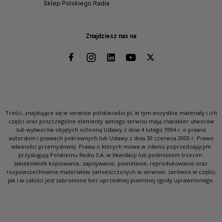
Sklep Polskiego Radia
Znajdziesz nas na
Treści, znajdujące się w serwisie polskieradio.pl, w tym wszystkie materiały i ich
części oraz poszczególne elementy samego serwisu mają charakter utworów
lub wytworów objętych ochroną Ustawy z dnia 4 lutego 1994 r. o prawie
autorskim i prawach pokrewnych lub Ustawy z dnia 30 czerwca 2000 r. Prawo
własności przemysłowej. Prawa o których mowa w zdaniu poprzedzającym
przysługują Polskiemu Radiu S.A. w likwidacji lub podmiotom trzecim.
Jakiekolwiek kopiowanie, zapisywanie, powielanie, reprodukowanie oraz
rozpowszechnianie materiałów zamieszczonych w serwisie, zarówno w części,
jak i w całości jest zabronione bez uprzedniej pisemnej zgody uprawnionego.