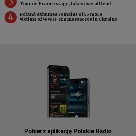
3
Tour de France stage, takes overall lead
4
Poland exhumes remains of 55 more
victims of WWII-era massacres in Ukraine
Pobierz aplikację Polskie Radio