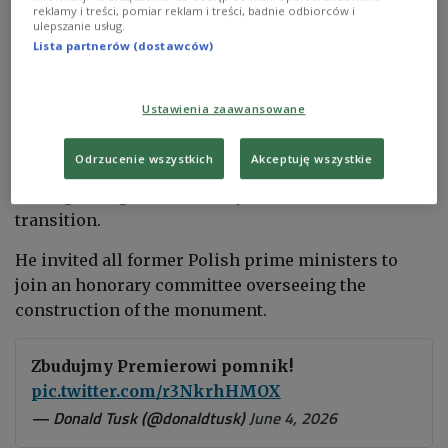
"Great Patriots' March"
would walk past a planned
reklamy i treści, pomiar reklam i treści, badnie odbiorców i
ulepszanie usług.
monument to Mazowiecki, which he proposed
Lista partnerów (dostawców)
erecting outside the prime minister's office in
central Warsaw.
Ustawienia zaawansowane
Announcing the initiative, Tusk said that
June 4,
Odrzucenie wszystkich
Akceptuję wszystkie
1989
marked the end of communism in Poland and
the beginning of the country's democratic
transition.
He invited all former Polish prime ministers to
join an honorary committee overseeing the
construction of the monument.
Zbudujmy Premierowi pomnik!
pic.twitter.com/r3NkrhHMOX
— Donald Tusk (@donaldtusk)
June 4, 2026