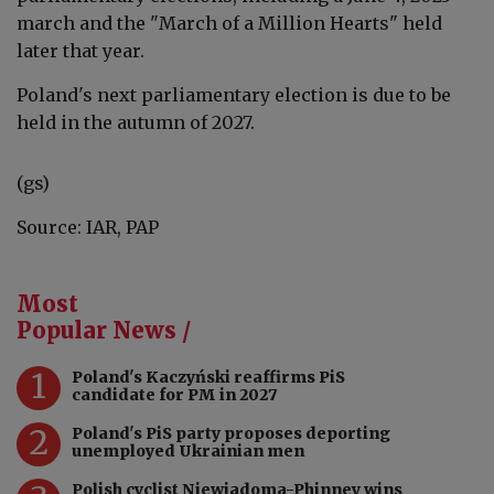
march and the "March of a Million Hearts" held
later that year.
Poland's next parliamentary election is due to
be
held in the autumn of 2027.
(gs)
Source: IAR, PAP
Most
Popular News /
1
Poland's Kaczyński reaffirms PiS
candidate for PM in 2027
2
Poland's PiS party proposes deporting
unemployed Ukrainian men
Polish cyclist Niewiadoma-Phinney wins