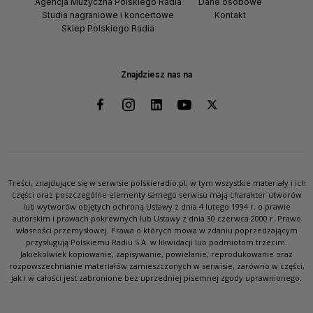
Agencja Muzyczna Polskiego Radia
Dane osobowe
Studia nagraniowe i koncertowe
Kontakt
Sklep Polskiego Radia
Znajdziesz nas na
Treści, znajdujące się w serwisie polskieradio.pl, w tym wszystkie materiały i ich
części oraz poszczególne elementy samego serwisu mają charakter utworów
lub wytworów objętych ochroną Ustawy z dnia 4 lutego 1994 r. o prawie
autorskim i prawach pokrewnych lub Ustawy z dnia 30 czerwca 2000 r. Prawo
własności przemysłowej. Prawa o których mowa w zdaniu poprzedzającym
przysługują Polskiemu Radiu S.A. w likwidacji lub podmiotom trzecim.
Jakiekolwiek kopiowanie, zapisywanie, powielanie, reprodukowanie oraz
rozpowszechnianie materiałów zamieszczonych w serwisie, zarówno w części,
jak i w całości jest zabronione bez uprzedniej pisemnej zgody uprawnionego.