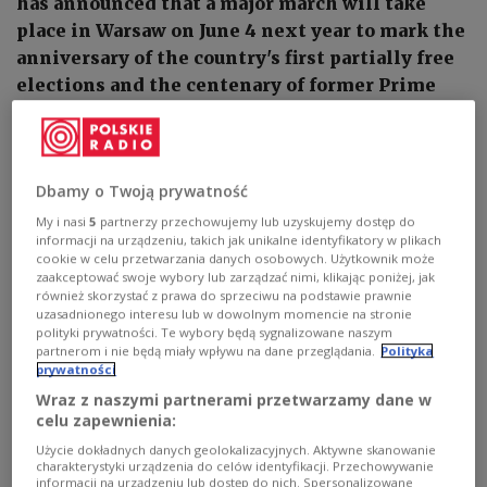
has announced that a major march will take
place in Warsaw on June 4 next year to mark the
anniversary of the country's first partially free
elections and the centenary of former Prime
Minister Tadeusz Mazowiecki's birth.
Dbamy o Twoją prywatność
My i nasi
5
partnerzy przechowujemy lub uzyskujemy dostęp do
informacji na urządzeniu, takich jak unikalne identyfikatory w plikach
cookie w celu przetwarzania danych osobowych. Użytkownik może
zaakceptować swoje wybory lub zarządzać nimi, klikając poniżej, jak
również skorzystać z prawa do sprzeciwu na podstawie prawnie
uzasadnionego interesu lub w dowolnym momencie na stronie
polityki prywatności. Te wybory będą sygnalizowane naszym
partnerom i nie będą miały wpływu na dane przeglądania.
Polityka
prywatności
Wraz z naszymi partnerami przetwarzamy dane w
celu zapewnienia:
Tadeusz Mazowiecki
PAP/Bartłomiej Zborowski
Użycie dokładnych danych geolokalizacyjnych. Aktywne skanowanie
charakterystyki urządzenia do celów identyfikacji. Przechowywanie
Tusk said on Thursday that participants in the
informacji na urządzeniu lub dostęp do nich. Spersonalizowane