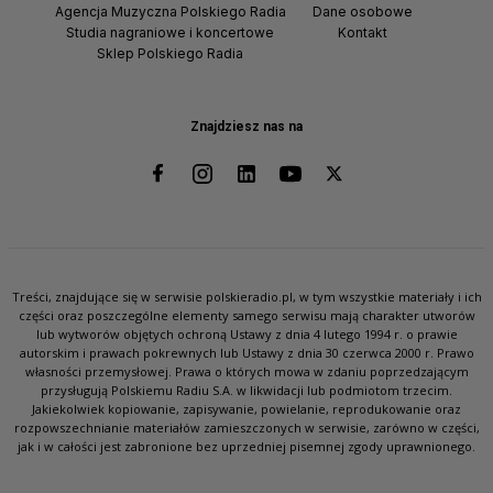
Agencja Muzyczna Polskiego Radia
Dane osobowe
Studia nagraniowe i koncertowe
Kontakt
Sklep Polskiego Radia
Znajdziesz nas na
Treści, znajdujące się w serwisie polskieradio.pl, w tym wszystkie materiały i ich
części oraz poszczególne elementy samego serwisu mają charakter utworów
lub wytworów objętych ochroną Ustawy z dnia 4 lutego 1994 r. o prawie
autorskim i prawach pokrewnych lub Ustawy z dnia 30 czerwca 2000 r. Prawo
własności przemysłowej. Prawa o których mowa w zdaniu poprzedzającym
przysługują Polskiemu Radiu S.A. w likwidacji lub podmiotom trzecim.
Jakiekolwiek kopiowanie, zapisywanie, powielanie, reprodukowanie oraz
rozpowszechnianie materiałów zamieszczonych w serwisie, zarówno w części,
jak i w całości jest zabronione bez uprzedniej pisemnej zgody uprawnionego.