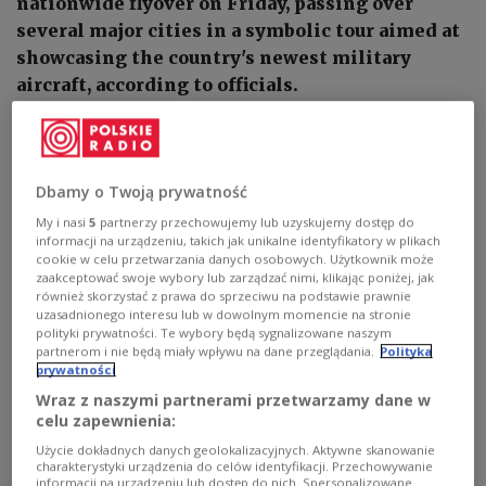
nationwide flyover on Friday, passing over
several major cities in a symbolic tour aimed at
showcasing the country's newest military
aircraft, according to officials.
Dbamy o Twoją prywatność
My i nasi
5
partnerzy przechowujemy lub uzyskujemy dostęp do
informacji na urządzeniu, takich jak unikalne identyfikatory w plikach
cookie w celu przetwarzania danych osobowych. Użytkownik może
zaakceptować swoje wybory lub zarządzać nimi, klikając poniżej, jak
również skorzystać z prawa do sprzeciwu na podstawie prawnie
uzasadnionego interesu lub w dowolnym momencie na stronie
polityki prywatności. Te wybory będą sygnalizowane naszym
partnerom i nie będą miały wpływu na dane przeglądania.
Polityka
prywatności
Wraz z naszymi partnerami przetwarzamy dane w
A Polish Air Force F-35 fighter jet.
PAP/Marian Zubrzycki
celu zapewnienia:
The event, dubbed "Greeting Poland," will see the
Użycie dokładnych danych geolokalizacyjnych. Aktywne skanowanie
charakterystyki urządzenia do celów identyfikacji. Przechowywanie
aircraft take off from the 32nd Tactical Air Base in
informacji na urządzeniu lub dostęp do nich. Spersonalizowane