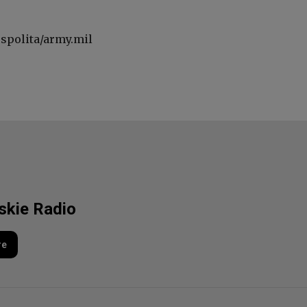
spolita/army.mil
lskie Radio
re