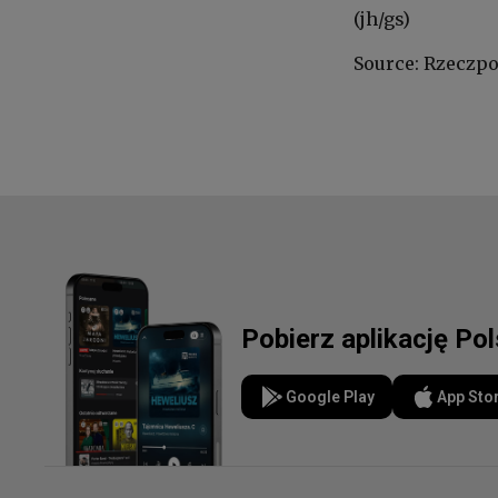
(jh/gs)
Source: Rzeczpo
Pobierz aplikację Po
Google Play
App Sto