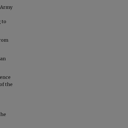
a Army
 to
from
han
fence
of the
the