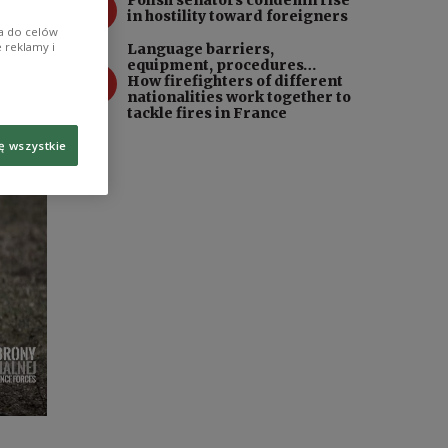
3
Polish senators condemn rise
in hostility toward foreigners
ia do celów
 reklamy i
Language barriers,
equipment, procedures…
4
How firefighters of different
nationalities work together to
tackle fires in France
ę wszystkie