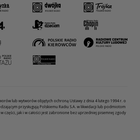
utworów lub wytworów objętych ochroną Ustawy z dnia 4 lutego 1994 r. o
dzającym przysługują Polskiemu Radiu S.A. w likwidacji lub podmiotom
części, jak i w całości jest zabronione bez uprzedniej pisemnej zgody