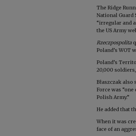
The Ridge Runne
National Guard S
“irregular and 
the US Army web
Rzeczpospolita
q
Poland’s WOT we
Poland’s Territo
20,000 soldiers
Błaszczak also s
Force was “one o
Polish Army.”
He added that t
When it was crea
face of an aggre