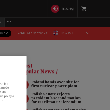
SŁUCHAJ
Y
ENGLISH
RADIO
LANGUAGE SECTIONS:
POLSKA
БЕЛАРУСКАЯ
 be
Most
DEUTSCH
Popular News /
1
Poland hands over site for
РУССКИЙ
ch jak
first nuclear power plant
ik może
wa do
ll
Polish Senate rejects
УКРАЇНСЬКА
2
e polityki
president's second motion
, the
ane
for EU climate referendum