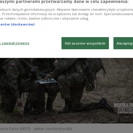
aszymi partnerami przetwarzamy dane w celu zapewnienia:
adnych danych geolokalizacyjnych. Aktywne skanowanie charakterystyki urządzen
ji. Przechowywanie informacji na urządzeniu lub dostęp do nich. Spersonalizowane
iar reklam i treści, badnie odbiorców i ulepszanie usług.
tnerów (dostawców)
a zaawansowane
Odrzucenie wszystkich
Akceptuj
efence Force (WOT).
twitter.com/terytorialsi