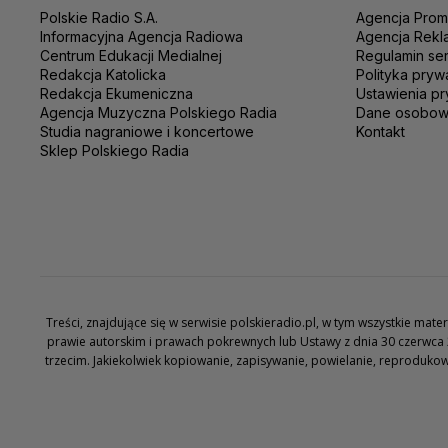
Polskie Radio S.A.
Agencja Prom
Informacyjna Agencja Radiowa
Agencja Rekl
Centrum Edukacji Medialnej
Regulamin se
Redakcja Katolicka
Polityka pryw
Redakcja Ekumeniczna
Ustawienia pr
Agencja Muzyczna Polskiego Radia
Dane osobo
Studia nagraniowe i koncertowe
Kontakt
Sklep Polskiego Radia
Treści, znajdujące się w serwisie polskieradio.pl, w tym wszystkie ma
prawie autorskim i prawach pokrewnych lub Ustawy z dnia 30 czerwca 
trzecim. Jakiekolwiek kopiowanie, zapisywanie, powielanie, reproduko