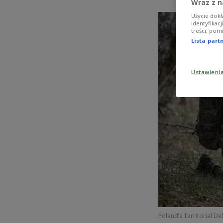
Wraz z n
Użycie dokł
identyfikac
treści, pom
Lista par
Ustawieni
Poland’s Territorial D