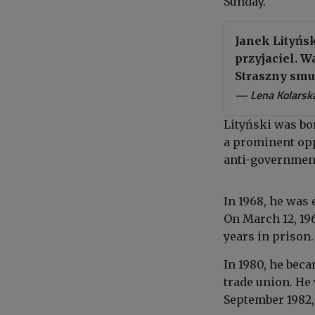
Sunday.
Janek Lityńsk
przyjaciel. W
Straszny smu
— Lena Kolarsk
Lityński was bo
a prominent oppo
anti-governmen
In 1968, he was 
On March 12, 19
years in prison.
In 1980, he beca
trade union. He 
September 1982,