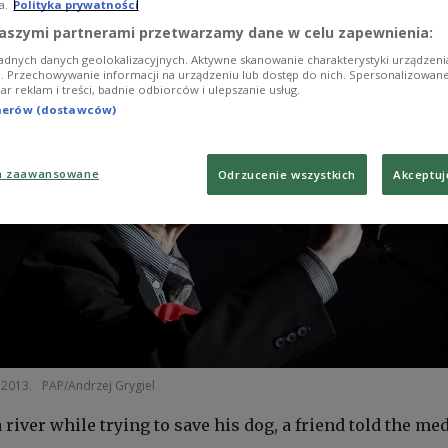
a.
Polityka prywatności
aszymi partnerami przetwarzamy dane w celu zapewnienia:
adnych danych geolokalizacyjnych. Aktywne skanowanie charakterystyki urządzen
ji. Przechowywanie informacji na urządzeniu lub dostęp do nich. Spersonalizowane
iar reklam i treści, badnie odbiorców i ulepszanie usług.
tnerów (dostawców)
a zaawansowane
Odrzucenie wszystkich
Akceptuj
n 2013.
PAP/Andrzej Grygiel
river while trying to save his dog, a friend told the me