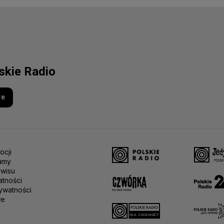
lskie Radio
re
ocji
amy
rwisu
atności
ywatności
we