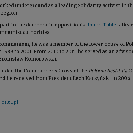
orked underground as a leading Solidarity activist in th
 region.
 part in the democratic opposition’s
Round Table
talks 
ommunist authorities.
of communism, he was a member of the lower house of Po
1989 to 2001. From 2010 to 2015, he served as an advisor
 Bronisław Komorowski.
cluded the Commander's Cross of the
Polonia Restituta
Or
ard he received from President Lech Kaczyński in 2006.
,
onet.pl