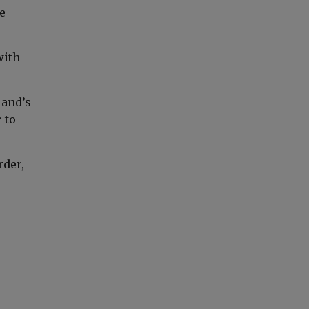
e
with
land’s
 to
der,