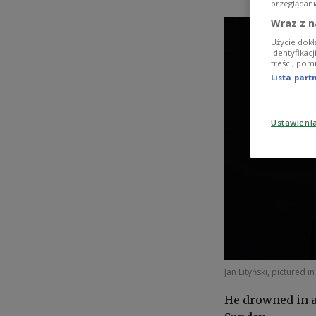
przeglądani
Wraz z n
Użycie dokł
identyfikac
treści, pom
Lista par
Ustawieni
Jan Lityński, pictured i
He drowned in a 