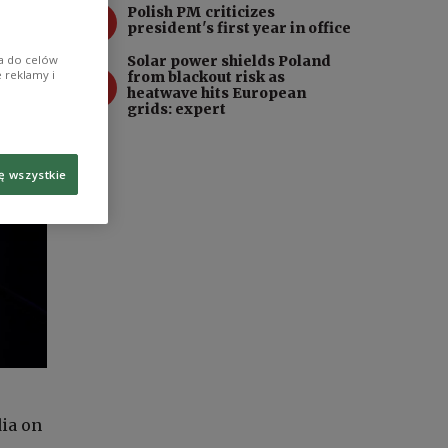
3
Polish PM criticizes
president's first year in office
Solar power shields Poland
ia do celów
4
 reklamy i
from blackout risk as
heatwave hits European
grids: expert
ę wszystkie
dia on