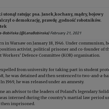
i utonął ratując psa. Janek,kochany, mądry, bojowy
alczył o demokrację, prawdę ,godność robotników.
tek
a-Bobińska (@LenaBobinska)
February 21, 2021
rn in Warsaw on January 18, 1946. Under communism, h
sition activist, political prisoner and co-founder of t
t Workers’ Defence Committee (KOR) organisation.
expelled from university for taking part in student prot
68, he was detained and then sentenced to two-and-a-ha
 In 1969, he was released under an amnesty.
me an advisor to the leaders of Poland’s legendary Solid
was interned during the country’s martial law period un
 then imprisoned.