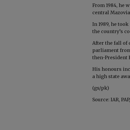
From 1984, he w
central Mazovia
In 1989, he took
the country’s c
After the fall 
parliament from 
then-President
His honours in
a high state aw
(gs/pk)
Source: IAR, PAP