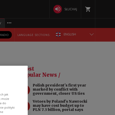
SŁUCHAJ
Y
ENGLISH
RADIO
LANGUAGE SECTIONS:
POLSKA
БЕЛАРУСКАЯ
Most
DEUTSCH
Popular News /
Polish president's first year
РУССКИЙ
1
marked by conflict with
government, closer US ties
ch jak
ime
ik może
УКРАЇНСЬКА
Vetoes by Poland's Nawrocki
2
ge of
wa do
may have cost budget up to
e polityki
PLN 7.3 billion, portal says
ane