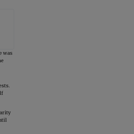
e was
he
ests.
lf
arity
til