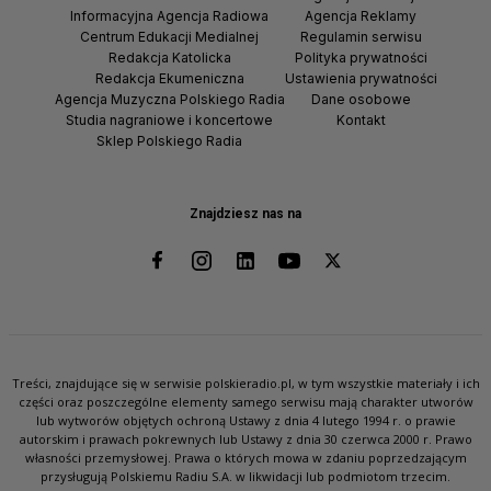
Informacyjna Agencja Radiowa
Agencja Reklamy
Centrum Edukacji Medialnej
Regulamin serwisu
Redakcja Katolicka
Polityka prywatności
Redakcja Ekumeniczna
Ustawienia prywatności
Agencja Muzyczna Polskiego Radia
Dane osobowe
Studia nagraniowe i koncertowe
Kontakt
Sklep Polskiego Radia
Znajdziesz nas na
Treści, znajdujące się w serwisie polskieradio.pl, w tym wszystkie materiały i ich
części oraz poszczególne elementy samego serwisu mają charakter utworów
lub wytworów objętych ochroną Ustawy z dnia 4 lutego 1994 r. o prawie
autorskim i prawach pokrewnych lub Ustawy z dnia 30 czerwca 2000 r. Prawo
własności przemysłowej. Prawa o których mowa w zdaniu poprzedzającym
przysługują Polskiemu Radiu S.A. w likwidacji lub podmiotom trzecim.