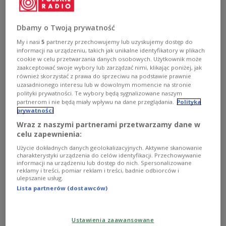
million contract to buy thousands of grenade
launchers for the country’s armed forces.
Dbamy o Twoją prywatność
My i nasi
5
partnerzy przechowujemy lub uzyskujemy dostęp do
informacji na urządzeniu, takich jak unikalne identyfikatory w plikach
cookie w celu przetwarzania danych osobowych. Użytkownik może
zaakceptować swoje wybory lub zarządzać nimi, klikając poniżej, jak
również skorzystać z prawa do sprzeciwu na podstawie prawnie
uzasadnionego interesu lub w dowolnym momencie na stronie
polityki prywatności. Te wybory będą sygnalizowane naszym
partnerom i nie będą miały wpływu na dane przeglądania.
Polityka
prywatności
Wraz z naszymi partnerami przetwarzamy dane w
celu zapewnienia:
Użycie dokładnych danych geolokalizacyjnych. Aktywne skanowanie
charakterystyki urządzenia do celów identyfikacji. Przechowywanie
The M72 EC MK1 grenade launchers.
Twitter/Polish Armaments Agency
informacji na urządzeniu lub dostęp do nich. Spersonalizowane
reklamy i treści, pomiar reklam i treści, badnie odbiorców i
ulepszanie usług.
The deal was announced by Deputy Prime Minister
Lista partnerów (dostawców)
and Defence Minister
Mariusz Błaszczak
on
Thursday, Polish state news agency PAP reported.
Ustawienia zaawansowane