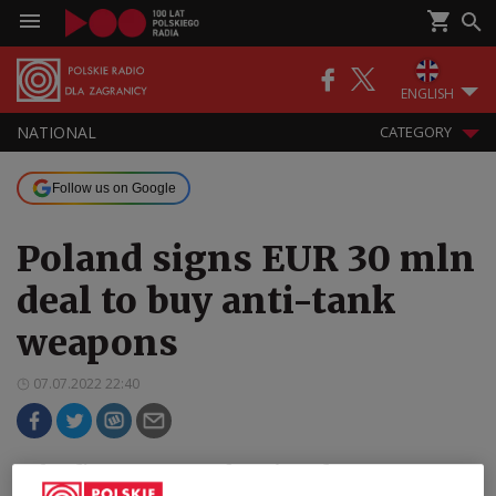
ENGLISH
NATIONAL
CATEGORY
Follow us on Google
Poland signs EUR 30 mln
deal to buy anti-tank
weapons
07.07.2022 22:40
Poland’s government has signed a EUR 31