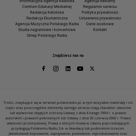
Informacyjna Agencja Radiowa
Agencja Reklamy
Centrum Edukacji Medialnej
Regulamin serwisu
Redakcja Katolicka
Polityka prywatności
Redakcja Ekumeniczna
Ustawienia prywatności
Agencja Muzyczna Polskiego Radia
Dane osobowe
Studia nagraniowe i koncertowe
Kontakt
Sklep Polskiego Radia
Znajdziesz nas na
Treści, znajdujące się w serwisie polskieradio.pl, w tym wszystkie materiały i ich
części oraz poszczególne elementy samego serwisu mają charakter utworów
lub wytworów objętych ochroną Ustawy z dnia 4 lutego 1994 r. o prawie
autorskim i prawach pokrewnych lub Ustawy z dnia 30 czerwca 2000 r. Prawo
własności przemysłowej. Prawa o których mowa w zdaniu poprzedzającym
przysługują Polskiemu Radiu S.A. w likwidacji lub podmiotom trzecim.
Jakiekolwiek kopiowanie, zapisywanie, powielanie, reprodukowanie oraz