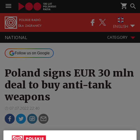
ENGLISH
NATIONAL
CATEGORY
Follow us on Google
Poland signs EUR 30 mln
deal to buy anti-tank
weapons
07.07.2022 22:40
Poland’s government has signed a EUR 31