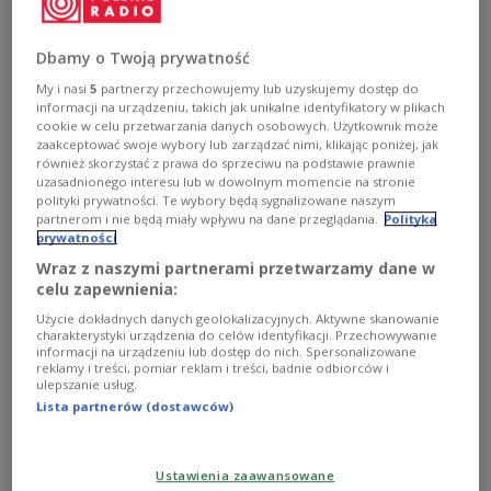
million contract to buy thousands of grenade
launchers for the country’s armed forces.
Dbamy o Twoją prywatność
My i nasi
5
partnerzy przechowujemy lub uzyskujemy dostęp do
informacji na urządzeniu, takich jak unikalne identyfikatory w plikach
cookie w celu przetwarzania danych osobowych. Użytkownik może
zaakceptować swoje wybory lub zarządzać nimi, klikając poniżej, jak
również skorzystać z prawa do sprzeciwu na podstawie prawnie
uzasadnionego interesu lub w dowolnym momencie na stronie
polityki prywatności. Te wybory będą sygnalizowane naszym
partnerom i nie będą miały wpływu na dane przeglądania.
Polityka
prywatności
Wraz z naszymi partnerami przetwarzamy dane w
celu zapewnienia:
Użycie dokładnych danych geolokalizacyjnych. Aktywne skanowanie
charakterystyki urządzenia do celów identyfikacji. Przechowywanie
The M72 EC MK1 grenade launchers.
Twitter/Polish Armaments Agency
informacji na urządzeniu lub dostęp do nich. Spersonalizowane
reklamy i treści, pomiar reklam i treści, badnie odbiorców i
ulepszanie usług.
The deal was announced by Deputy Prime Minister
Lista partnerów (dostawców)
and Defence Minister
Mariusz Błaszczak
on
Thursday, Polish state news agency PAP reported.
Ustawienia zaawansowane