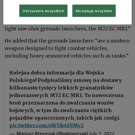
Błaszczak said in a tweet: “Another piece of good
Odrzucenie wszystkich
Akceptuję wszystkie
news for the Polish Army! We have signed a
contract for the purchase of over a dozen thousand
light one-shot grenade launchers, the
M72 EC MK1.”
He added that the grenade launchers “are a modern
weapon designed to fight combat vehicles,
including heavy armoured vehicles such as tanks.”
Kolejna dobra informacja dla Wojska
Polskiego! Podpisaliśmy umowę na dostawy
kilkunastu tysięcy lekkich granatników
jednorazowych M72 EC MK1. To nowoczesna
broń przeznaczona do zwalczania wozów
bojowych, w tym do zwalczania ciężkich
pojazdów opancerzonych, takich jak czołgi.
pic.twitter.com/oWUb4DjMy2
— Mariusz Błaszczak (@mblaszczak)
July 7, 2022