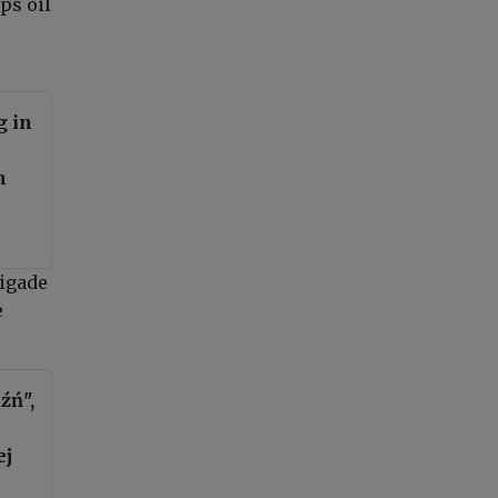
ps oil
g in
n
rigade
e
źń",
ej