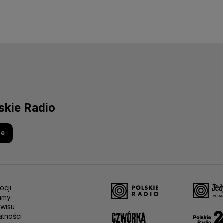
lskie Radio
re
ocji
amy
rwisu
atności