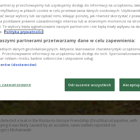
artnerzy przechowujemy lub uzyskujemy dostęp do informacji na urządzeniu, taki
entyfikatory w plikach cookie w celu przetwarzania danych osobowych. Użytkown
ć swoje wybory lub zarządzać nimi, klikając poniżej, jak również skorzystać z pra
na podstawie prawnie uzasadnionego interesu lub w dowolnym momencie na stroni
i. Te wybory będą sygnalizowane naszym partnerom i nie będą miały wpływu na d
a.
Polityka prywatności
aszymi partnerami przetwarzamy dane w celu zapewnienia:
adnych danych geolokalizacyjnych. Aktywne skanowanie charakterystyki urządzen
ji. Przechowywanie informacji na urządzeniu lub dostęp do nich. Spersonalizowane
iar reklam i treści, badnie odbiorców i ulepszanie usług.
tnerów (dostawców)
a zaawansowane
Odrzucenie wszystkich
Akceptuj
 detected a leak in the Russia-to-Europe Friendship (Druzhba) oil pipeline, with
ying it was likely caused by an accident, news outlets reported on
gorz Michałowski