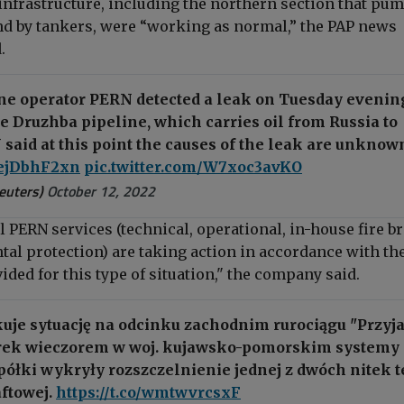
infrastructure, including the northern section that pum
nd by tankers, were “working as normal,” the PAP news
d.
ine operator PERN detected a leak on Tuesday evenin
he Druzhba pipeline, which carries oil from Russia to
said at this point the causes of the leak are unknow
/HejDbhF2xn
pic.twitter.com/W7xoc3avKO
euters)
October 12, 2022
all PERN services (technical, operational, in-house fire b
al protection) are taking action in accordance with th
ded for this type of situation," the company said.
uje sytuację na odcinku zachodnim rurociągu "Przyja
rek wieczorem w woj. kujawsko-pomorskim systemy
ółki wykryły rozszczelnienie jednej z dwóch nitek t
aftowej.
https://t.co/wmtwvrcsxF