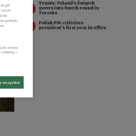
Tennis: Poland's Świątek
3
ch jak
moves into fourth round in
ik może
Toronto
wa do
e polityki
4
Polish PM criticizes
ane
president's first year in office
ia do celów
 reklamy i
ę wszystkie