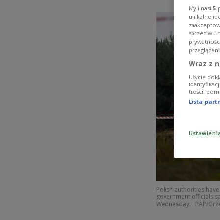
My i nasi
5
p
unikalne id
zaakceptowa
sprzeciwu 
prywatnośc
przeglądani
Wraz z n
Użycie dokł
identyfikac
treści, pom
Lista par
Ustawieni
Polish authorities have
government officials sa
Wednesday.
PAP/Grze