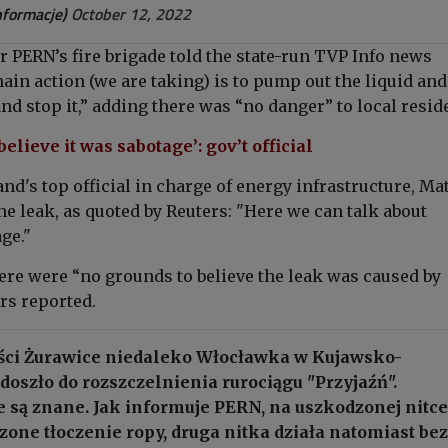
formacje)
October 12, 2022
 PERN’s fire brigade told the state-run TVP Info news
ain action (we are taking) is to pump out the liquid and
and stop it,” adding there was “no danger” to local resid
elieve it was sabotage’: gov’t official
d's top official in charge of energy infrastructure, Ma
the leak, as quoted by Reuters: "Here we can talk about
ge."
ere were “no grounds to believe the leak was caused by
rs reported.
ci Żurawice niedaleko Włocławka w Kujawsko-
oszło do rozszczelnienia rurociągu "Przyjaźń".
e są znane. Jak informuje PERN, na uszkodzonej nitce
zone tłoczenie ropy, druga nitka działa natomiast bez