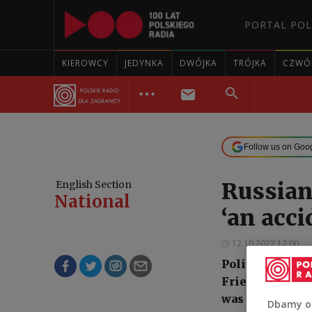
PORTAL POL
KIEROWCY
JEDYNKA
DWÓJKA
TRÓJKA
CZWÓ
Follow us on Goo
Russian 
English Section
National
‘an acci
12.10.2022 12:00
Polish authorit
Friendship (Dr
was likely caus
Dbamy o