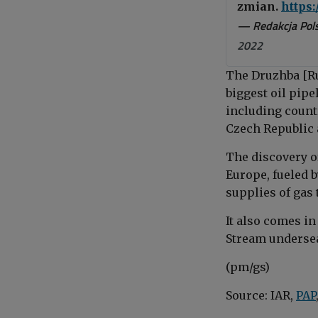
zmian.
https:
— Redakcja Pols
2022
The Druzhba [Ru
biggest oil pipe
including count
Czech Republic 
The discovery o
Europe, fueled 
supplies of gas 
It also comes i
Stream undersea
(pm/gs)
Source: IAR,
PAP