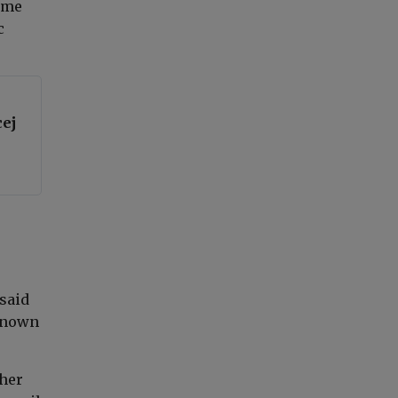
ome
c
cej
 said
nknown
ther