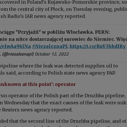
iscovered in Poland's Kujawsko-Pomorskie province, s
om the central city of Płock, on Tuesday evening, publi
ish Radio’s IAR news agency reported.
ociągu "Przyjaźń" w pobliżu Włocławka. PERN:
ie na nitce dostarczającej surowiec do Niemiec. Wię
co/elwAa96INa
#NiezaleznaPL
https://t.co/RuV3hbdIRy
L (@niezaleznapl)
October 12, 2022
pipeline where the leak was detected supplies oil to
ls said, according to Polish state news agency PAP.
unknown at this point’: operator
run operator of the Polish part of the Druzhba pipeline,
on Wednesday that
the exact causes of the leak were u
he Reuters news agency reported.
ded that the second line of the Druzhba pipeline, and o