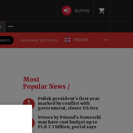
SŁUCHAJ
Y
ENGLISH
RADIO
LANGUAGE SECTIONS:
POLSKA
БЕЛАРУСКАЯ
Most
DEUTSCH
Popular News /
Polish president's first year
РУССКИЙ
1
marked by conflict with
government, closer US ties
УКРАЇНСЬКА
Vetoes by Poland's Nawrocki
2
g it
may have cost budget up to
PLN 7.3 billion, portal says