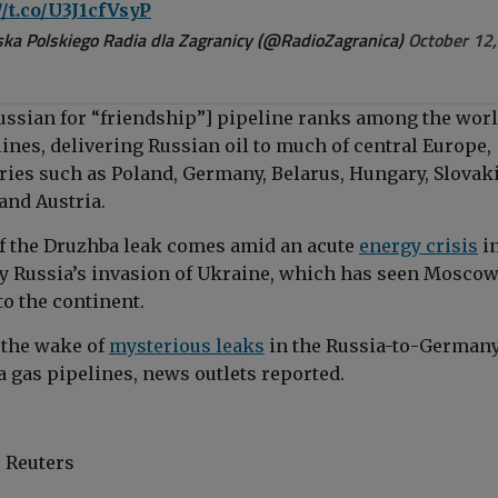
//t.co/U3J1cfVsyP
ka Polskiego Radia dla Zagranicy (@RadioZagranica)
October 12,
ssian for “friendship”] pipeline ranks among the worl
lines, delivering Russian oil to much of central Europe,
ries such as Poland, Germany, Belarus, Hungary, Slovaki
and Austria.
f the Druzhba leak comes amid an acute
energy crisis
i
by Russia’s invasion of Ukraine, which has seen Moscow
to the continent.
n the wake of
mysterious leaks
in the Russia-to-German
 gas pipelines, news outlets reported.
, Reuters