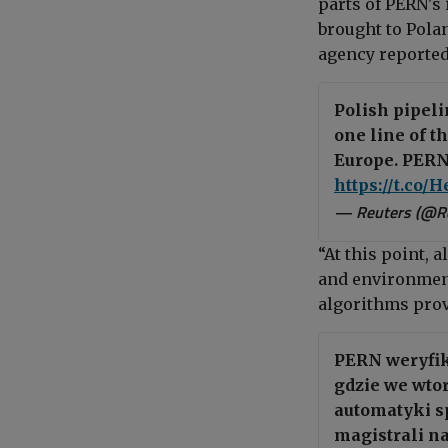
parts of PERN's 
brought to Pola
agency reporte
Polish pipel
one line of t
Europe. PERN 
https://t.co
— Reuters (@R
“At this point, 
and environment
algorithms provi
PERN weryfik
gdzie we wto
automatyki sp
magistrali n