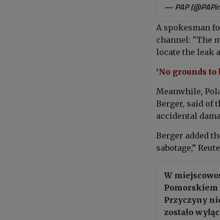
— PAP (@PAPin
A spokesman for
channel: "The m
locate the leak 
‘No grounds to b
Meanwhile, Polan
Berger, said of 
accidental dama
Berger added th
sabotage,” Reute
W miejscowoś
Pomorskiem d
Przyczyny ni
zostało wyłąc