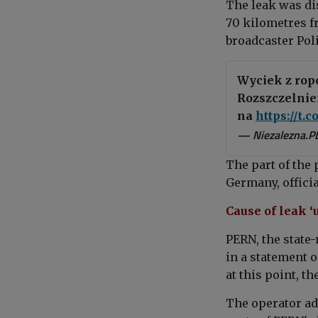
The leak was d
70 kilometres fr
broadcaster Pol
Wyciek z rop
Rozszczelnien
na
https://t.
— Niezalezna.P
The part of the 
Germany, officia
Cause of leak ‘
PERN, the state-
in a statement 
at this point, t
The operator ad