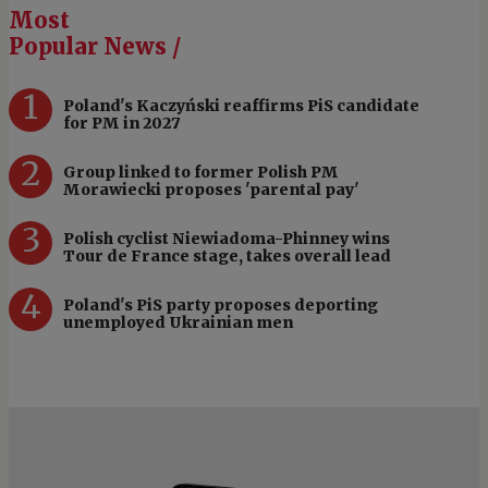
Most
Popular News /
1
Poland's Kaczyński reaffirms PiS candidate
for PM in 2027
2
Group linked to former Polish PM
Morawiecki proposes 'parental pay'
3
Polish cyclist Niewiadoma-Phinney wins
Tour de France stage, takes overall lead
4
Poland's PiS party proposes deporting
unemployed Ukrainian men