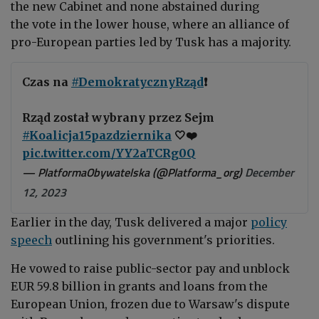
the new Cabinet and none
abstained during
the vote
in the lower house, where an alliance of
pro-European parties led by Tusk has a majority.
Czas na
#DemokratycznyRząd
❗️
Rząd został wybrany przez Sejm
#Koalicja15pazdziernika
🤍❤️
pic.twitter.com/YY2aTCRg0Q
— PlatformaObywatelska (@Platforma_org)
December
12, 2023
Earlier in the day, Tusk delivered a major
policy
speech
outlining his government's priorities.
He vowed to raise public-sector pay and
unblock
EUR 59.8 billion in grants and loans from the
European Union, frozen due to Warsaw's dispute