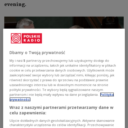
evening.
Dbamy o Twoją prywatność
My i nasi
5
partnerzy przechowujemy lub uzyskujemy dostęp do
informacji na urządzeniu, takich jak unikalne identyfikatory w plikach
cookie w celu przetwarzania danych osobowych. Użytkownik może
zaakceptować swoje wybory lub zarządzać nimi, klikając poniżej, jak
również skorzystać z prawa do sprzeciwu na podstawie prawnie
uzasadnionego interesu lub w dowolnym momencie na stronie
Donald Tusk (second from right) in parliament on Tuesday.
PAP/Marcin
polityki prywatności. Te wybory będą sygnalizowane naszym
Obara
partnerom i nie będą miały wpływu na dane przeglądania.
Polityka
prywatności
A total of 248 MPs backed Tusk’s
Cabinet
, formed
Wraz z naszymi partnerami przetwarzamy dane w
after a bloc of parties led by his liberal Civic
celu zapewnienia:
Coalition (KO) stormed to power with a strong
Użycie dokładnych danych geolokalizacyjnych. Aktywne skanowanie
showing in Poland's October
charakterystyki urządzenia do celów identyfikacji. Przechowywanie