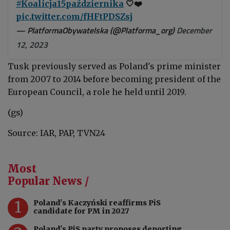
#Koalicja15października
🤍❤️
pic.twitter.com/fHFtPDSZsj
— PlatformaObywatelska (@Platforma_org)
December
12, 2023
Tusk previously served as Poland's prime minister
from 2007 to 2014 before becoming president of the
European Council, a role he held until 2019.
(gs)
Source: IAR, PAP, TVN24
Most
Popular News /
1
Poland's Kaczyński reaffirms PiS
candidate for PM in 2027
Poland's PiS party proposes deporting