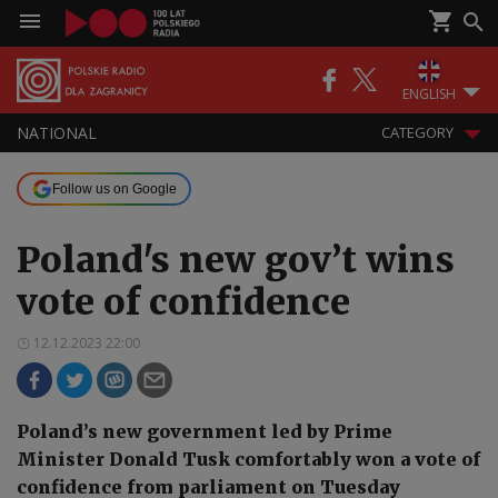
ENGLISH
NATIONAL
CATEGORY
Follow us on Google
Poland's new gov’t wins
vote of confidence
12.12.2023 22:00
Poland’s new government led by Prime
Minister Donald Tusk comfortably won a vote of
confidence from parliament on Tuesday