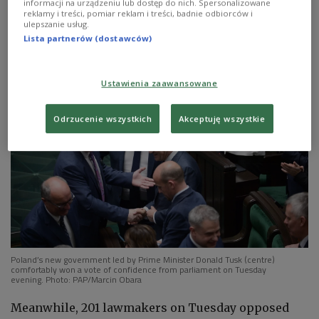
informacji na urządzeniu lub dostęp do nich. Spersonalizowane
15 parliamentary
elections
.
reklamy i treści, pomiar reklam i treści, badnie odbiorców i
ulepszanie usług.
Lista partnerów (dostawców)
Ustawienia zaawansowane
Odrzucenie wszystkich
Akceptuję wszystkie
Poland’s new government led by Prime Minister Donald Tusk (centre)
comfortably won a vote of confidence from parliament on Tuesday
evening. Photo: PAP/Marcin Obara
Meanwhile, 201 lawmakers on Tuesday opposed