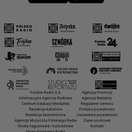
Polskie Radio S.A.
Agencja Promocji
Informacyjna Agencja Radiowa
Agencja Reklamy
Centrum Edukacji Medialnej
Regulamin serwisu
Redakcja Katolicka
Polityka prywatności
Redakcja Ekumeniczna
Ustawienia prywatności
Agencja Muzyczna Polskiego Radia
Dane osobowe
Studia nagraniowe i koncertowe
Kontakt
Sklep Polskiego Radia