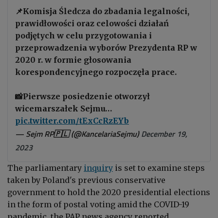
📌Komisja Śledcza do zbadania legalności,
prawidłowości oraz celowości działań
podjętych w celu przygotowania i
przeprowadzenia wyborów Prezydenta RP w
2020 r. w formie głosowania
korespondencyjnego rozpoczęła prace.
📸Pierwsze posiedzenie otworzył
wicemarszałek Sejmu…
pic.twitter.com/tExCcRzEYb
— Sejm RP🇵🇱 (@KancelariaSejmu)
December 19,
2023
The parliamentary
inquiry
is set to examine steps
taken by Poland's previous conservative
government to hold the 2020 presidential elections
in the form of postal voting amid the COVID-19
pandemic, the PAP news agency reported.