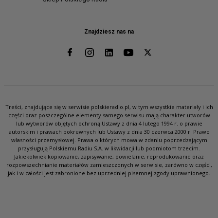
Znajdziesz nas na
Treści, znajdujące się w serwisie polskieradio.pl, w tym wszystkie materiały i ich
części oraz poszczególne elementy samego serwisu mają charakter utworów
lub wytworów objętych ochroną Ustawy z dnia 4 lutego 1994 r. o prawie
autorskim i prawach pokrewnych lub Ustawy z dnia 30 czerwca 2000 r. Prawo
własności przemysłowej. Prawa o których mowa w zdaniu poprzedzającym
przysługują Polskiemu Radiu S.A. w likwidacji lub podmiotom trzecim.
Jakiekolwiek kopiowanie, zapisywanie, powielanie, reprodukowanie oraz
rozpowszechnianie materiałów zamieszczonych w serwisie, zarówno w części,
jak i w całości jest zabronione bez uprzedniej pisemnej zgody uprawnionego.