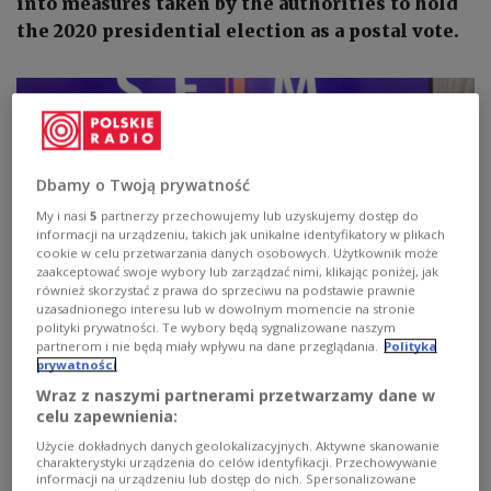
into measures taken by the authorities to hold
the 2020 presidential election as a postal vote.
Dbamy o Twoją prywatność
My i nasi
5
partnerzy przechowujemy lub uzyskujemy dostęp do
informacji na urządzeniu, takich jak unikalne identyfikatory w plikach
cookie w celu przetwarzania danych osobowych. Użytkownik może
zaakceptować swoje wybory lub zarządzać nimi, klikając poniżej, jak
również skorzystać z prawa do sprzeciwu na podstawie prawnie
uzasadnionego interesu lub w dowolnym momencie na stronie
polityki prywatności. Te wybory będą sygnalizowane naszym
partnerom i nie będą miały wpływu na dane przeglądania.
Polityka
Dariusz Joński (left).
PAP/Tomasz Gzell
prywatności
The panel on Tuesday elected Dariusz Joński of the
Wraz z naszymi partnerami przetwarzamy dane w
celu zapewnienia:
governing Civic Coalition (KO) group as its head,
Polish state news agency PAP reported.
Użycie dokładnych danych geolokalizacyjnych. Aktywne skanowanie
charakterystyki urządzenia do celów identyfikacji. Przechowywanie
informacji na urządzeniu lub dostęp do nich. Spersonalizowane