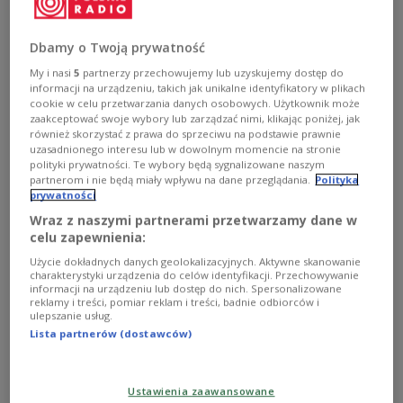
The European Commission has paid out EUR
697.5 million to Poland for investments in the
Dbamy o Twoją prywatność
energy sector.
My i nasi
5
partnerzy przechowujemy lub uzyskujemy dostęp do
informacji na urządzeniu, takich jak unikalne identyfikatory w plikach
cookie w celu przetwarzania danych osobowych. Użytkownik może
zaakceptować swoje wybory lub zarządzać nimi, klikając poniżej, jak
również skorzystać z prawa do sprzeciwu na podstawie prawnie
uzasadnionego interesu lub w dowolnym momencie na stronie
polityki prywatności. Te wybory będą sygnalizowane naszym
partnerom i nie będą miały wpływu na dane przeglądania.
Polityka
prywatności
Wraz z naszymi partnerami przetwarzamy dane w
celu zapewnienia:
Użycie dokładnych danych geolokalizacyjnych. Aktywne skanowanie
charakterystyki urządzenia do celów identyfikacji. Przechowywanie
informacji na urządzeniu lub dostęp do nich. Spersonalizowane
reklamy i treści, pomiar reklam i treści, badnie odbiorców i
ulepszanie usług.
Illustrative photo.
Shutterstock/Michailidis
Lista partnerów (dostawców)
Poland is one of ten countries which received a
total of nearly EUR 3 billion for this purpose.
Ustawienia zaawansowane