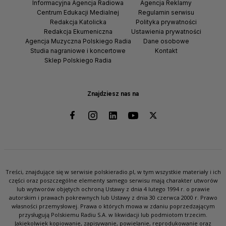
Informacyjna Agencja Radiowa
Agencja Reklamy
Centrum Edukacji Medialnej
Regulamin serwisu
Redakcja Katolicka
Polityka prywatności
Redakcja Ekumeniczna
Ustawienia prywatności
Agencja Muzyczna Polskiego Radia
Dane osobowe
Studia nagraniowe i koncertowe
Kontakt
Sklep Polskiego Radia
Znajdziesz nas na
Treści, znajdujące się w serwisie polskieradio.pl, w tym wszystkie materiały i ich
części oraz poszczególne elementy samego serwisu mają charakter utworów
lub wytworów objętych ochroną Ustawy z dnia 4 lutego 1994 r. o prawie
autorskim i prawach pokrewnych lub Ustawy z dnia 30 czerwca 2000 r. Prawo
własności przemysłowej. Prawa o których mowa w zdaniu poprzedzającym
przysługują Polskiemu Radiu S.A. w likwidacji lub podmiotom trzecim.
Jakiekolwiek kopiowanie, zapisywanie, powielanie, reprodukowanie oraz