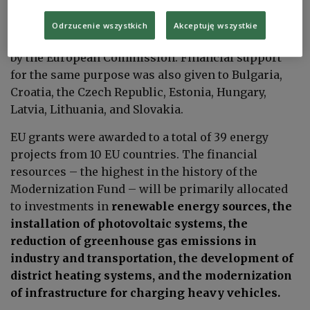
The most funds, slightly over EUR 1 billion, from
Odrzucenie wszystkich
Akceptuję wszystkie
the Modernization Fund were allocated to Romania
by the European Commission. Financial support
for the same purpose was also given to Bulgaria,
Croatia, the Czech Republic, Estonia, Hungary,
Latvia, Lithuania, and Slovakia.
EU grants were awarded to a total of 39 energy
projects from 10 EU countries. The financial
resources – the highest in the history of the
Modernization Fund – will be primarily allocated
to investments in
renewable energy sources, the
installation of photovoltaic systems, the
reduction of greenhouse gas emissions in
industry and transportation, the development of
district heating systems, and the modernization
of infrastructure for charging heavy vehicles.