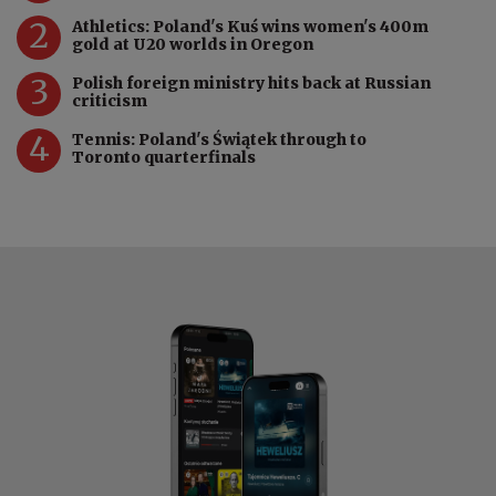
2
Athletics: Poland's Kuś wins women's 400m
gold at U20 worlds in Oregon
3
Polish foreign ministry hits back at Russian
criticism
4
Tennis: Poland's Świątek through to
Toronto quarterfinals