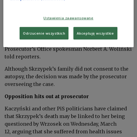
“The cause of death was circulatory failure due to a
massive heart attack affecting the posterior wall of
Ustawienia zaawansowane
the heart, with the presence of a blood clot and
impaired blood flow in the circumflex branch of
Odrzucenie wszystkich
Akceptuję wszystkie
the left coronary artery,” Warsaw-Praga District
Prosecutor’s Office spokesman Norbert A. Woliński
told reporters.
Although Skrzypek’s family did not consent to the
autopsy, the decision was made by the prosecutor
overseeing the case.
Opposition hits out at prosecutor
Kaczyński and other PiS politicians have claimed
that Skrzypek’s death may be linked to her being
questioned by Wrzosek on Wednesday, March
12, arguing that she suffered from health issues