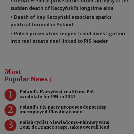
UPDATE: Polish prosecutors order autopsy after
sudden death of Kaczyński’s longtime aide
Death of key Kaczyński associate sparks
political turmoil in Poland
Polish prosecutors reopen fraud investigation
into real estate deal linked to PiS leader
Most
Popular News /
1
Poland's Kaczyński reaffirms PiS
candidate for PM in 2027
2
Poland's PiS party proposes deporting
unemployed Ukrainian men
3
Polish cyclist Niewiadoma-Phinney wins
Tour de France stage, takes overall lead