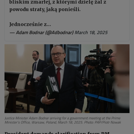
bliskim zmarłej, z którymi dzielę żal z
powodu straty, jaką ponieśli.
Jednocześnie z…
— Adam Bodnar (@Adbodnar)
March 18, 2025
Justice Minister Adam Bodnar arriving for a government meeting at the Prime
Minister’s Office, Warsaw, Poland, March 18, 2025. Photo: PAP/Piotr Nowak
President demands clarification from PM