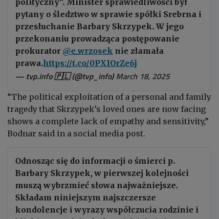
polityczny”. Minister sprawiedliwości był
pytany o śledztwo w sprawie spółki Srebrna i
przesłuchanie Barbary Skrzypek. W jego
przekonaniu prowadząca postępowanie
prokurator
@e_wrzosek
nie złamała
prawa.
https://t.co/0PXIOrZe6j
— tvp.info 🇵🇱 (@tvp_info)
March 18, 2025
“The political exploitation of a personal and family
tragedy that Skrzypek’s loved ones are now facing
shows a complete lack of empathy and sensitivity,”
Bodnar said in a social media post.
Odnosząc się do informacji o śmierci p.
Barbary Skrzypek, w pierwszej kolejności
muszą wybrzmieć słowa najważniejsze.
Składam niniejszym najszczersze
kondolencje i wyrazy współczucia rodzinie i