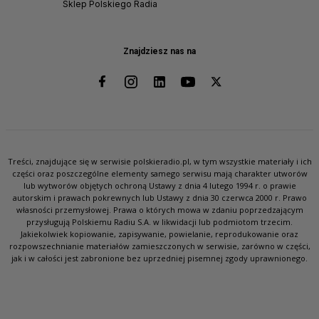
Sklep Polskiego Radia
Znajdziesz nas na
Treści, znajdujące się w serwisie polskieradio.pl, w tym wszystkie materiały i ich
części oraz poszczególne elementy samego serwisu mają charakter utworów
lub wytworów objętych ochroną Ustawy z dnia 4 lutego 1994 r. o prawie
autorskim i prawach pokrewnych lub Ustawy z dnia 30 czerwca 2000 r. Prawo
własności przemysłowej. Prawa o których mowa w zdaniu poprzedzającym
przysługują Polskiemu Radiu S.A. w likwidacji lub podmiotom trzecim.
Jakiekolwiek kopiowanie, zapisywanie, powielanie, reprodukowanie oraz
rozpowszechnianie materiałów zamieszczonych w serwisie, zarówno w części,
jak i w całości jest zabronione bez uprzedniej pisemnej zgody uprawnionego.