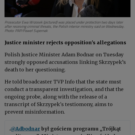
Prosecutor Ewa Wrzosek (pictured) was placed under protection two days later
after receiving criminal threats, the Polish interior ministry said on Wednesday.
Photo: PAP/Paweł Supernak
Justice minister rejects opposition's allegations
Polish Justice Minister Adam Bodnar on Tuesday
strongly opposed accusations linking Skrzypek’s
death to her questioning.
He told broadcaster TVP Info that the state must
conduct a transparent investigation, and that the
ongoing probe, along with the release of a
transcript of Skrzypek's testiomony, aims to
prevent misinformation.
.
@Adbodnar
był gościem programu „Trójkąt