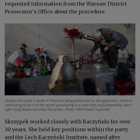
requested information from the Warsaw District
Prosecutor's Office about the procedure.
Barbara Skrzypek’s death in Poland is being politicized by the opposition, which is
attempting to tie it to her recent questioning in a case that could potentially harm
right-wing leader
Jarosław Kaczyński
. Photo: PAP/Paweł Supernak
Skrzypek worked closely with Kaczyński for over
30 years. She held key positions within the party
and the Lech Kaczyński Institute, named after