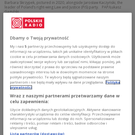
Barbara Skrzypek, pictured in 2020, alongside Jarosław Kaczyński, the
leader of Poland’s right-wing Law and Justice (PiS) party.
PAP/Łukasz
Gągulski
Interior Minister
Tomasz Siemoniak said on
Wednesday that prosecutor Ewa Wrzosek,
Dbamy o Twoją prywatność
who questioned
Skrzypek on March 12
, has been
placed under protection after receiving criminal
My i nasi
5
partnerzy przechowujemy lub uzyskujemy dostęp do
informacji na urządzeniu, takich jak unikalne identyfikatory w plikach
threats from political opponents.
cookie w celu przetwarzania danych osobowych. Użytkownik może
zaakceptować swoje wybory lub zarządzać nimi, klikając poniżej, jak
również skorzystać z prawa do sprzeciwu na podstawie prawnie
Autopsy confirms heart attack as cause of death
uzasadnionego interesu lub w dowolnym momencie na stronie
polityki prywatności. Te wybory będą sygnalizowane naszym
partnerom i nie będą miały wpływu na dane przeglądania.
Polityka
Preliminary autopsy results indicate that Skrzypek,
prywatności
a longtime aide to Kaczyński, who leads the right-
Wraz z naszymi partnerami przetwarzamy dane w
wing Law and Justice (PiS) party, died on Saturday,
celu zapewnienia:
March 15, at the age of 66 due to a severe heart
Użycie dokładnych danych geolokalizacyjnych. Aktywne skanowanie
attack.
charakterystyki urządzenia do celów identyfikacji. Przechowywanie
informacji na urządzeniu lub dostęp do nich. Spersonalizowane
reklamy i treści, pomiar reklam i treści, badnie odbiorców i
There were no mechanical injuries that could have
ulepszanie usług.
contributed to her sudden death, officials said.
Lista partnerów (dostawców)