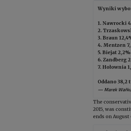
Wyniki wybo
1. Nawrocki 
2. Trzaskows
3. Braun 12,
4. Mentzen 7
5. Biejat 2,2%
6. Zandberg 
7. Hołownia 
Oddano 38,2 t
— Marek Wałku
The conservative
2015
,
was
consti
ends on August 