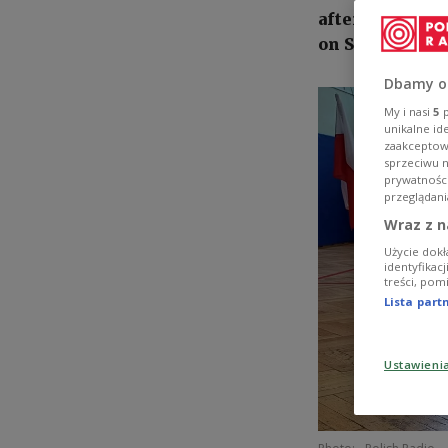
after no candid
on Sunday, acco
Dbamy o
My i nasi
5
p
unikalne id
zaakceptowa
sprzeciwu 
prywatnośc
przeglądani
Wraz z n
Użycie dokł
identyfikac
treści, pom
Lista par
Ustawieni