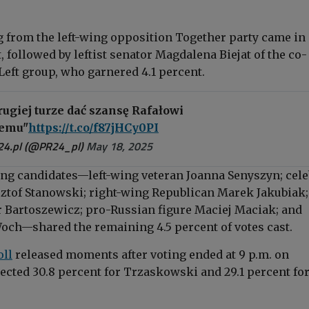
 from the left-wing opposition Together party came in 
, followed by leftist senator Magdalena Biejat of the co-
eft group, who garnered 4.1 percent.
ugiej turze dać szansę Rafałowi
emu"
https://t.co/f87jHCy0PI
24.pl (@PR24_pl)
May 18, 2025
ng candidates—left-wing veteran Joanna Senyszyn; cele
sztof Stanowski; right-wing Republican Marek Jakubiak;
 Bartoszewicz; pro-Russian figure Maciej Maciak; and
ch—shared the remaining 4.5 percent of votes cast.
oll
released moments after voting ended at 9 p.m. on
ected 30.8 percent for Trzaskowski and 29.1 percent fo