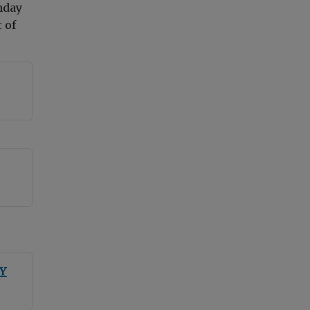
nday
 of
SY