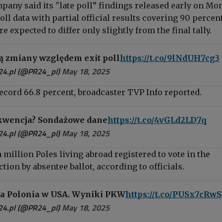
pany said its "late poll” findings released early on Mo
ll data with partial official results covering
90 percent
e expected to differ only slightly from the final tally.
ą zmiany względem exit poll
https://t.co/9lNdUH7cg3
24.pl (@PR24_pl)
May 18, 2025
ecord 66.8 percent, broadcaster TVP Info reported.
ekwencja? Sondażowe dane
https://t.co/4vGLd2LD7q
24.pl (@PR24_pl)
May 18, 2025
 million Poles living abroad registered to vote in the
ction
by
absentee ballot, according to officials.
a Polonia w USA. Wyniki PKW
https://t.co/PUSx7cRw
24.pl (@PR24_pl)
May 18, 2025