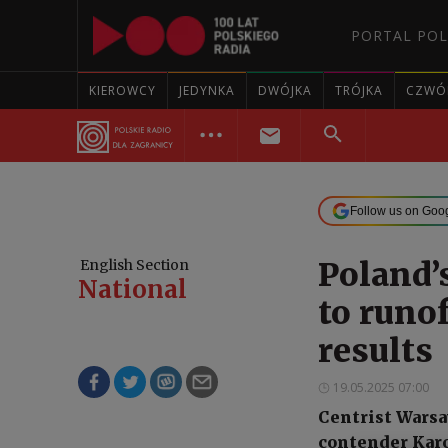
PORTAL POL
KIEROWCY
JEDYNKA
DWÓJKA
TRÓJKA
CZWÓ
Follow us on Goo
Poland’
English Section
National
to runof
results
19.05.2025 07:00
Centrist Warsa
contender Karo