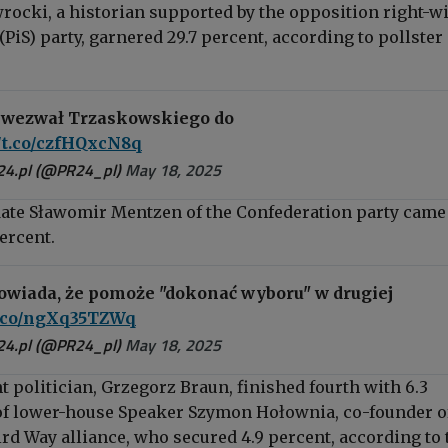
rocki, a historian supported by the opposition right-w
(PiS) party, garnered 29.7 percent, according to pollster
 wezwał Trzaskowskiego do
//t.co/czfHQxcN8q
24.pl (@PR24_pl)
May 18, 2025
date Sławomir Mentzen of the Confederation party came
percent.
wiada, że pomoże "dokonać wyboru" w drugiej
/t.co/ngXq35TZWq
24.pl (@PR24_pl)
May 18, 2025
t politician, Grzegorz Braun, finished fourth with 6.3
of lower-house Speaker Szymon Hołownia, co-founder o
rd Way alliance, who secured 4.9 percent, according to 