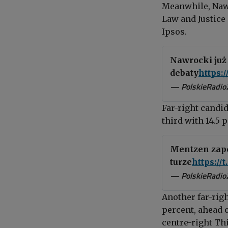
Meanwhile,
Naw
Law and Justice 
Ipsos.
Nawrocki już
debaty
https:
— PolskieRadio
Far-right candi
third with 14.5 
Mentzen zapo
turze
https:/
— PolskieRadio
Another
far-righ
percent, ahead 
centre-right Thi