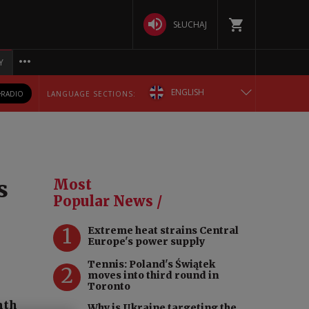
SŁUCHAJ
Y
ENGLISH
RADIO
LANGUAGE SECTIONS:
POLSKA
БЕЛАРУСКАЯ
s
Most
DEUTSCH
Popular News /
1
Extreme heat strains Central
РУССКИЙ
Europe's power supply
Tennis: Poland's Świątek
УКРАЇНСЬКА
2
moves into third round in
Toronto
nth
Why is Ukraine targeting the