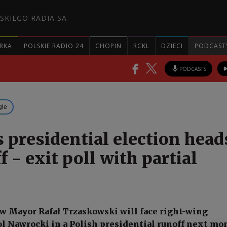
SKIEGO RADIA SA
RKA
POLSKIE RADIO 24
CHOPIN
RCKL
DZIECI
PODCAST
PODCASTS
gle
s presidential election head
f - exit poll with partial
w Mayor Rafał Trzaskowski will face right-wing
l Nawrocki in a Polish presidential runoff next mo