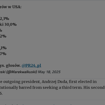
rów w USA:
42,3%
ki 30,0%
4%
,2%
2,1%
1,7%
ys. głosów.
@PR24_pl
ski (@Marekwalkuski)
May 18, 2025
 outgoing president, Andrzej Duda, first elected in
tutionally barred from seeking a third term. His second
6.