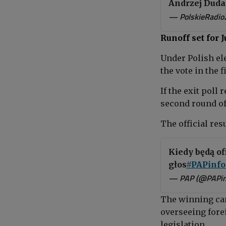
Andrzej Duda 
— PolskieRadio
Runoff set for J
Under Polish ele
the vote in the f
If the exit poll
second round of 
The official res
Kiedy będą of
głos
#PAPinfo
— PAP (@PAPin
The
winning can
overseeing fore
legislation.