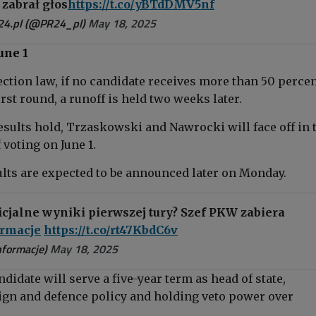
zabrał głos
https://t.co/yBTdDMV5nf
24.pl (@PR24_pl)
May 18, 2025
une 1
ction law, if no candidate receives more than 50 percen
irst round, a runoff is held two weeks later.
 results hold, Trzaskowski and Nawrocki will face off in 
voting on June 1.
ults are expected to be announced later on Monday.
icjalne wyniki pierwszej tury? Szef PKW zabiera
rmacje
https://t.co/rt47KbdC6v
formacje)
May 18, 2025
didate will serve a five-year term as head of state,
ign and defence policy and holding veto power over