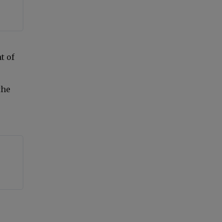
t of
the