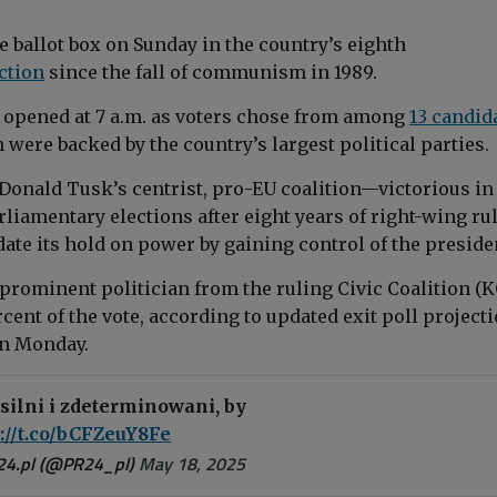
e ballot box on Sunday in the country’s eighth
ction
since the fall of communism in 1989.
s opened at 7 a.m. as voters chose from among
13 candid
were backed by the country’s largest political parties.
Donald Tusk’s centrist, pro-EU coalition—victorious in
rliamentary elections after eight years of right-wing r
ate its hold on power by gaining control of the preside
 prominent politician from the ruling Civic Coalition (K
rcent of the vote, according to updated exit poll project
on Monday.
silni i zdeterminowani, by
://t.co/bCFZeuY8Fe
24.pl (@PR24_pl)
May 18, 2025