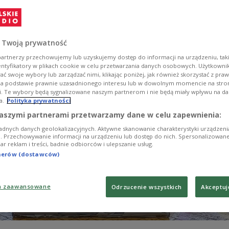
ate won an outright majority in the first round of v
rding to updated exit poll data and partial results.
 Twoją prywatność
artnerzy przechowujemy lub uzyskujemy dostęp do informacji na urządzeniu, taki
entyfikatory w plikach cookie w celu przetwarzania danych osobowych. Użytkown
ć swoje wybory lub zarządzać nimi, klikając poniżej, jak również skorzystać z pra
na podstawie prawnie uzasadnionego interesu lub w dowolnym momencie na stroni
i. Te wybory będą sygnalizowane naszym partnerom i nie będą miały wpływu na d
a.
Polityka prywatności
aszymi partnerami przetwarzamy dane w celu zapewnienia:
adnych danych geolokalizacyjnych. Aktywne skanowanie charakterystyki urządzen
ji. Przechowywanie informacji na urządzeniu lub dostęp do nich. Spersonalizowane
iar reklam i treści, badnie odbiorców i ulepszanie usług.
tnerów (dostawców)
a zaawansowane
Odrzucenie wszystkich
Akceptuj