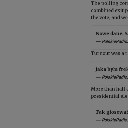
The polling com
combined exit po
the vote
,
and
wer
Nowe dane. S
— PolskieRadio
Turnout was a r
Jaka była fr
— PolskieRadio
More than half a
presidential ele
Tak głosował
— PolskieRadio