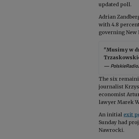
updated poll.
Adrian Zandberg
with 4.8 percent
governing New L
"Musimy w dr
Trzaskowski
— PolskieRadio
The
six remaini
journalist Krzy
economist Artur
lawyer Marek Wo
A
n initial
exit p
Sunday
had
proj
Nawrocki.