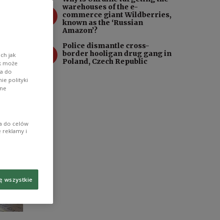
warehouses of the e-
oting
3
commerce giant Wildberries,
known as the ‘Russian
Amazon’?
Police dismantle cross-
4
border hooligan drug gang in
ch jak
Poland, Czech Republic
ik może
wa do
e polityki
ane
ia do celów
 reklamy i
ę wszystkie