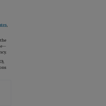
ates
,
 the
ule—
ncy.
O),
ions