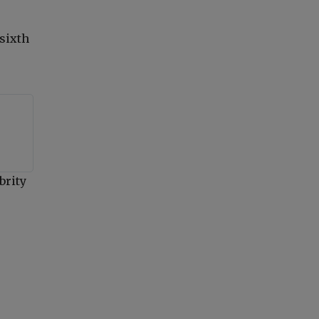
sixth
brity
r