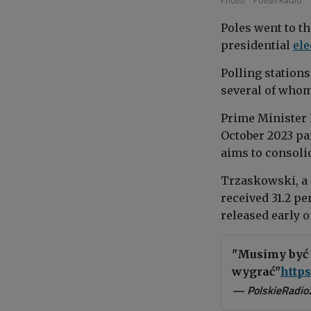
Photo:
Polish Radio
Poles went to th
presidential
ele
Polling station
several of whom 
Prime Minister 
October 2023 pa
aims to consolid
Trzaskowski,
a
received 31.2 pe
released early 
"Musimy być 
wygrać"
https
— PolskieRadio