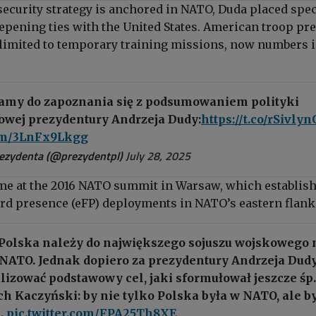
security strategy is anchored in NATO, Duda placed spec
pening ties with the United States. American troop pr
 limited to temporary training missions, now numbers i
camy do zapoznania się z podsumowaniem polityki
wej prezydentury Andrzeja Dudy:
https://t.co/rSivly
com/3LnFx9Lkgg
rezydenta (@prezydentpl)
July 28, 2025
me at the 2016 NATO summit in Warsaw, which establis
d presence (eFP) deployments in NATO’s eastern flank
 Polska należy do największego sojuszu wojskowego 
i NATO. Jednak dopiero za prezydentury Andrzeja Dud
alizować podstawowy cel, jaki sformułował jeszcze śp.
h Kaczyński: by nie tylko Polska była w NATO, ale b
…
pic.twitter.com/FPA25Th8XE