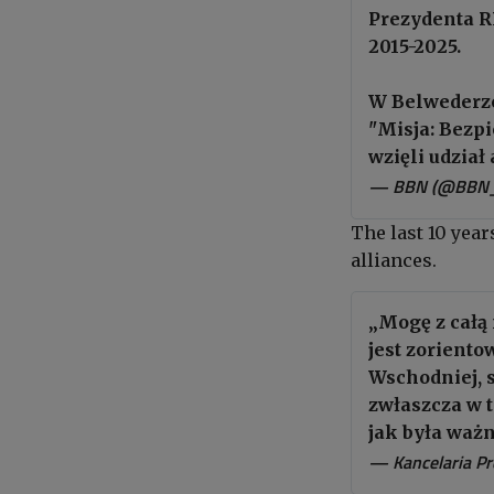
Prezydenta 
2015-2025.
W Belwederze
"Misja: Bezp
wzięli udział
— BBN (@BBN
The last 10 year
alliances.
„Mogę z całą 
jest zorient
Wschodniej, 
zwłaszcza w 
jak była ważn
— Kancelaria P