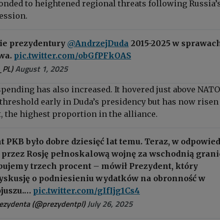
nded to heightened regional threats following Russia’
ession.
e prezydentury
@AndrzejDuda
2015-2025 w sprawac
wa.
pic.twitter.com/obGfPFkOAS
_PL)
August 1, 2025
spending has also increased. It hovered just above NATO
threshold early in Duda’s presidency but has now risen
, the highest proportion in the alliance.
 PKB było dobre dziesięć lat temu. Teraz, w odpowied
przez Rosję pełnoskalową wojnę za wschodnią grani
bujemy trzech procent – mówił Prezydent, który
dyskusję o podniesieniu wydatków na obronność w
ojuszu.…
pic.twitter.com/gIfIjg1Cs4
rezydenta (@prezydentpl)
July 26, 2025