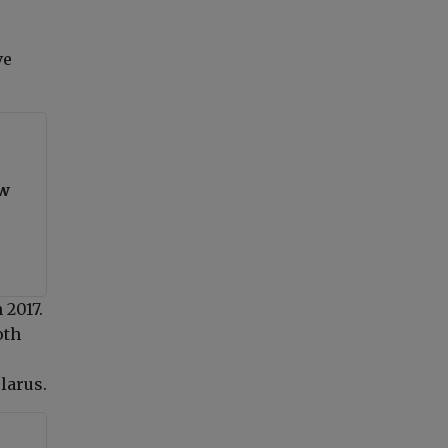
ve
 w
 2017.
oth
larus.