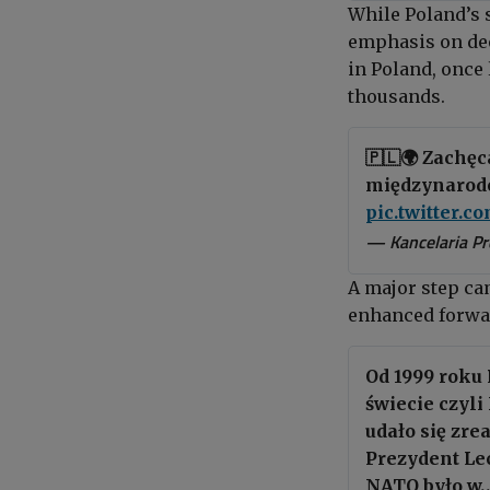
While Poland’s 
emphasis on dee
in Poland, once
thousands.
🇵🇱🌍 Zachę
międzynarodo
pic.twitter.
— Kancelaria P
A major step ca
enhanced forwar
Od 1999 roku
świecie czyl
udało się zre
Prezydent Lec
NATO było w