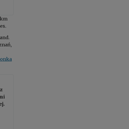
0 km
es.
and.
znań,
ionka
az
mi
j.