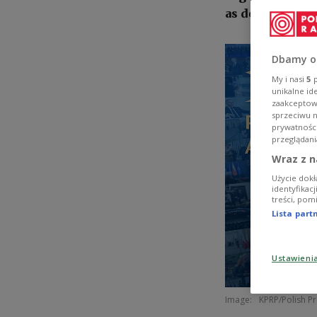
as defining ach
Dbamy o
My i nasi
5
p
unikalne id
zaakceptowa
sprzeciwu 
prywatnośc
przeglądani
Wraz z n
Użycie dokł
identyfikac
treści, pom
Lista par
Ustawieni
Image:
KPRP/Polish Pr