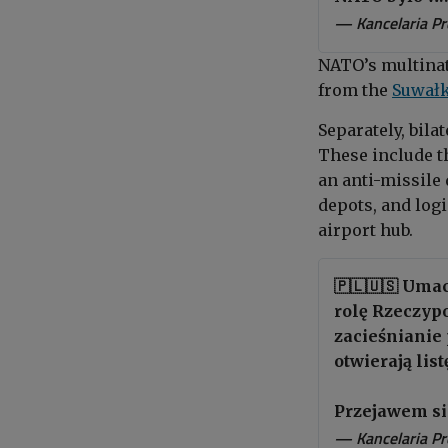
— Kancelaria P
NATO’s multinat
from the
Suwałk
Separately, bil
These include 
an anti-missile
depots, and logi
airport hub.
🇵🇱🇺🇸 Uma
rolę Rzeczyp
zacieśnianie
otwierają lis
Przejawem s
— Kancelaria P