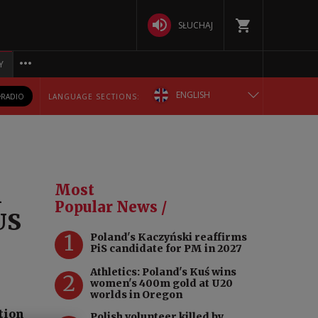
SŁUCHAJ
Y
ENGLISH
RADIO
LANGUAGE SECTIONS:
POLSKA
БЕЛАРУСКАЯ
n
Most
DEUTSCH
Popular News /
US
1
Poland's Kaczyński reaffirms
РУССКИЙ
PiS candidate for PM in 2027
Athletics: Poland's Kuś wins
УКРАЇНСЬКА
2
women's 400m gold at U20
worlds in Oregon
tion
Polish volunteer killed by