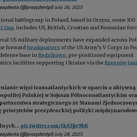
rezydenta (@prezydentpl)
July 26, 2025
ional battlegroup in Poland, based in Orzysz, some 10
i Gap
, includes US, British, Croatian and Romanian forc
ateral US military deployments have expanded across Pol
the forward
headquarters
of the US Army’s V Corps in Po
 defense base in
Redzikowo
, pre-positioned equipment
stics facilities supporting Ukraine via the
Rzeszów-Jas
cnianie więzi transatlantyckich w oparciu o aktywną
ospolitej Polskiej w Sojuszu Północnoatlantyckim or
 partnerstwa strategicznego ze Stanami Zjednoczony
tę priorytetów prezydenckiej polityki międzynarodowe
ilnych…
pic.twitter.com/lkS3jje9bK
rezydenta (@prezydentpl)
July 28, 2025