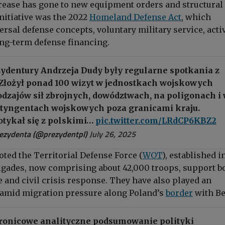
rease has gone to new equipment orders and structural
nitiative was the 2022
Homeland Defense Act
, which
rsal defense concepts, voluntary military service, acti
ong-term defense financing.
zydentury Andrzeja Dudy były regularne spotkania z
 Złożył ponad 100 wizyt w jednostkach wojskowych
odzajów sił zbrojnych, dowództwach, na poligonach i
tyngentach wojskowych poza granicami kraju.
otykał się z polskimi…
pic.twitter.com/LRdCP6KBZ2
rezydenta (@prezydentpl)
July 26, 2025
ted the Territorial Defense Force (
WOT
), established in
igades, now comprising about 42,000 troops, support b
 and civil crisis response. They have also played an
 amid migration pressure along Poland’s
border
with Be
ronicowe analityczne podsumowanie polityki