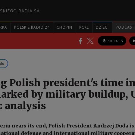
SKIEGO RADIA SA
RKA
POLSKIE RADIO 24
CHOPIN
RCKL
DZIECI
PODCAST
PODCASTS
gle
g Polish president's time i
marked by military buildup, 
: analysis
term nears its end, Polish President Andrzej Duda is
ational defense and international military coopera